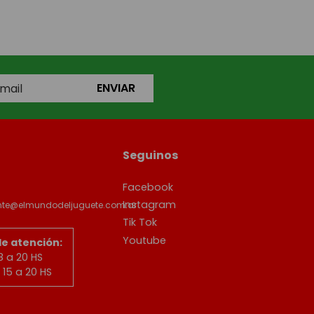
ENVIAR
Seguinos
Facebook
Instagram
ente@elmundodeljuguete.com.ar
Tik Tok
Youtube
de atención:
8 a 20 HS
15 a 20 HS