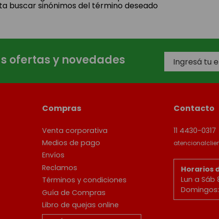
ta buscar sinónimos del término deseado
as ofertas y novedades
Compras
Contacto
Venta corporativa
11 4430-0317
Medios de pago
atencionalcli
Envíos
Reclamos
Horarios 
Lun a Sáb 
Términos y condiciones
Domingos: 
Guía de Compras
Libro de quejas online