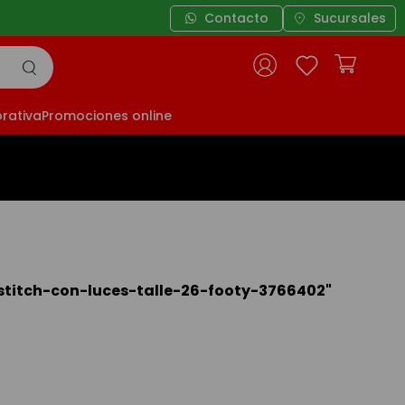
Contacto
Sucursales
rativa
Promociones online
stitch-con-luces-talle-26-footy-3766402
"