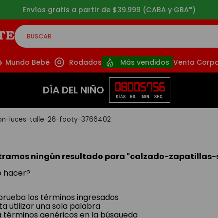
Envíos gratis a partir de $39.999 (CABA y GBA*)
BUSCAR
CADOS
Mundo Bebé
Rodados
Más vendidos
Venta Corpo
08
00
57
56
DÍA DEL NIÑO
DÍAS
HS.
MIN.
SEG.
con-luces-talle-26-footy-3766402
ramos ningún resultado para "
calzado-zapatillas-
 hacer?
ueba los términos ingresados
ta utilizar una sola palabra
za términos genéricos en la búsqueda