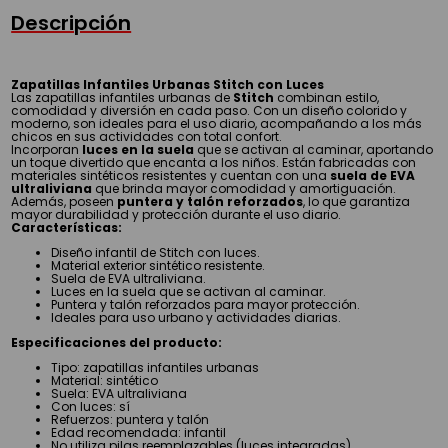
Descripción
Zapatillas Infantiles Urbanas Stitch con Luces
Las zapatillas infantiles urbanas de
Stitch
combinan estilo,
comodidad y diversión en cada paso. Con un diseño colorido y
moderno, son ideales para el uso diario, acompañando a los más
chicos en sus actividades con total confort.
Incorporan
luces en la suela
que se activan al caminar, aportando
un toque divertido que encanta a los niños. Están fabricadas con
materiales sintéticos resistentes y cuentan con una
suela de EVA
ultraliviana
que brinda mayor comodidad y amortiguación.
Además, poseen
puntera y talón reforzados
, lo que garantiza
mayor durabilidad y protección durante el uso diario.
Características:
Diseño infantil de Stitch con luces.
Material exterior sintético resistente.
Suela de EVA ultraliviana.
Luces en la suela que se activan al caminar.
Puntera y talón reforzados para mayor protección.
Ideales para uso urbano y actividades diarias.
Especificaciones del producto:
Tipo: zapatillas infantiles urbanas
Material: sintético
Suela: EVA ultraliviana
Con luces: sí
Refuerzos: puntera y talón
Edad recomendada: infantil
No utiliza pilas reemplazables (luces integradas).