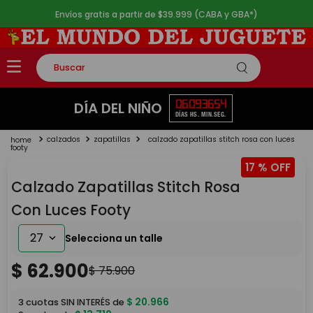
Envíos gratis a partir de $39.999 (CABA y GBA*)
Buscar
TÉRMINOS MÁS BUSCADOS
06
09
36
54
DÍA DEL NIÑO
DÍAS
HS.
MIN.
SEG.
1
.
rompecabezas
calzados
zapatillas
calzado zapatillas stitch rosa con luces
2
.
lego
footy
17 %
3
.
peluche
Calzado Zapatillas Stitch Rosa
4
.
monopatin
Con Luces Footy
5
.
toy story
27
$
62
.
900
$
75
.
900
$
20
.
966
3
cuotas SIN INTERÉS de