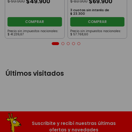
$
49
.
900
$
69
.
900
$
59
.
900
$
83
.
900
3
cuotas sin interés de
$
23
.
300
COMPRAR
COMPRAR
Precio sin impuestos nacionales:
Precio sin impuestos nacionales:
$
41
.
239
,
67
$
57
.
768
,
60
Últimos visitados
Suscribite y recibí nuestras últimas
ofertas y novedades