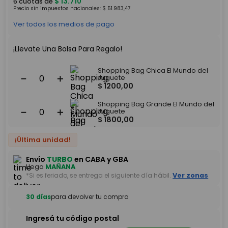
$
13
.
710
6
cuotas de
Precio sin impuestos nacionales:
$
51
.
983
,
47
Ver todos los medios de pago
¡Llevate Una Bolsa Para Regalo!
Shopping Bag Chica El Mundo del
－
＋
Juguete
$
1200
,
00
Shopping Bag Grande El Mundo del
－
＋
Juguete
$
1800
,
00
¡Última unidad!
Envío
TURBO
en CABA y GBA
Llega
MAÑANA
*Si es feriado, se entrega el siguiente día hábil.
Ver zonas
30 días
para devolver tu compra
Ingresá tu código postal