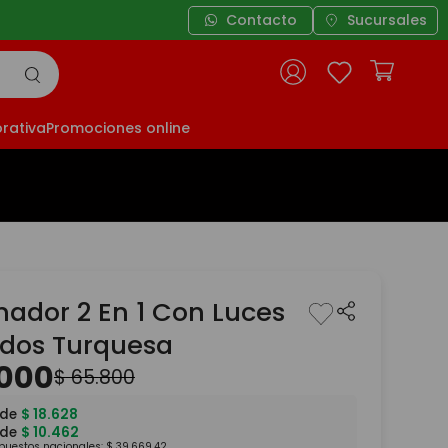
Contacto
Sucursales
rativa
Promociones online
ador 2 En 1 Con Luces
idos Turquesa
000
$
65
.
800
 de
$
18
.
628
 de
$
10
.
462
mpuestos nacionales:
$
39
.
669
,
42