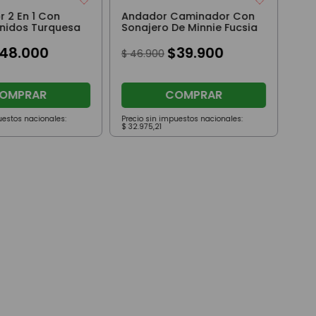
 2 En 1 Con
Andador Caminador Con
onidos Turquesa
Sonajero De Minnie Fucsia
48
.
000
$
39
.
900
$
46
.
900
OMPRAR
COMPRAR
uestos nacionales:
Precio sin impuestos nacionales:
Prec
$
32
.
975
,
21
$
64
.