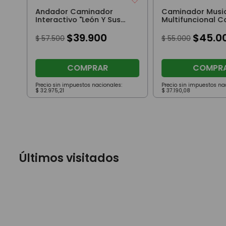
Andador Caminador
Caminador Musi
Interactivo "León Y Sus
Multifuncional C
Amigos" Con Sonidos
Pizarra Mágica Y
Rosa
$
39
.
900
Actividades Rojo
$
45
.
0
$
57
.
500
$
55
.
000
COMPRAR
COMPR
Precio sin impuestos nacionales:
Precio sin impuestos na
$
32
.
975
,
21
$
37
.
190
,
08
Últimos visitados