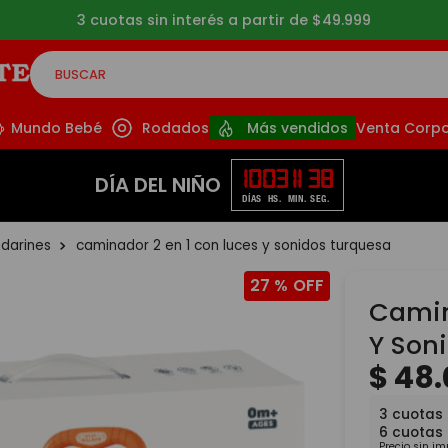
3 cuotas sin interés a partir de $49.999
BUSCAR
CADOS
Mundo Bebé
Rodados
Más vendidos
Venta Corpo
10
03
11
37
DÍA DEL NIÑO
DÍAS
HS.
MIN.
SEG.
darines
caminador 2 en 1 con luces y sonidos turquesa
27 %
Camin
Y Son
$
48
.
3
cuotas
6
cuotas
Precio sin i