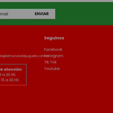
ENVIAR
Seguinos
Facebook
Instagram
ente@elmundodeljuguete.com.ar
Tik Tok
Youtube
de atención:
8 a 20 HS
15 a 20 HS