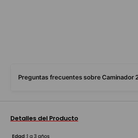
Preguntas frecuentes sobre Caminador 2
¿Por qué es 2 en 1?
¿Tiene luces y sonidos?
Detalles del Producto
¿Desde qué edad?
Edad
:
1 a 3 años