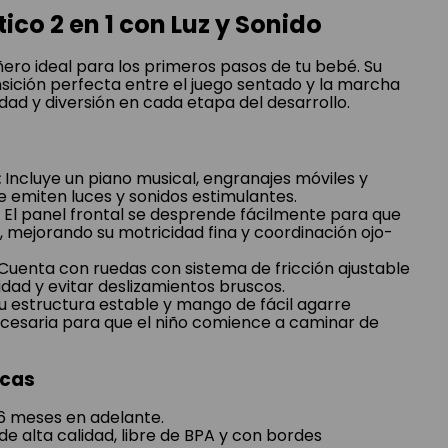
co 2 en 1 con Luz y Sonido
ro ideal para los primeros pasos de tu bebé. Su
sición perfecta entre el juego sentado y la marcha
idad y diversión en cada etapa del desarrollo.
:
Incluye un piano musical, engranajes móviles y
e emiten luces y sonidos estimulantes.
El panel frontal se desprende fácilmente para que
, mejorando su motricidad fina y coordinación ojo-
Cuenta con ruedas con sistema de fricción ajustable
idad y evitar deslizamientos bruscos.
u estructura estable y mango de fácil agarre
ecesaria para que el niño comience a caminar de
icas
6 meses en adelante.
de alta calidad, libre de BPA y con bordes