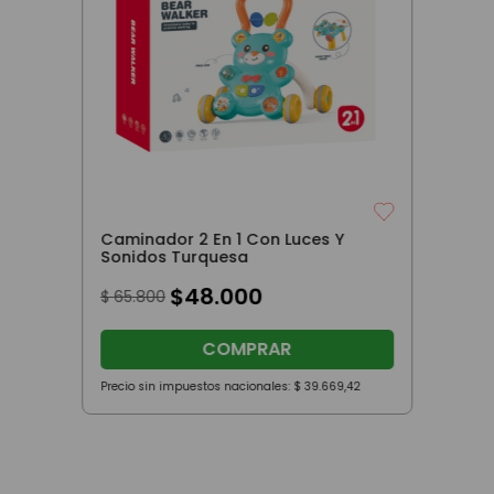
Caminador 2 En 1 Con Luces Y
Sonidos Turquesa
$
48
.
000
$
65
.
800
COMPRAR
Precio sin impuestos nacionales:
$
39
.
669
,
42