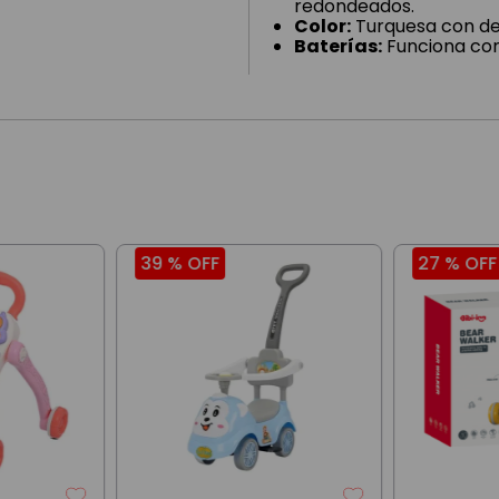
redondeados.
Color:
Turquesa con det
Baterías:
Funciona con 
39 %
OFF
27 %
OFF