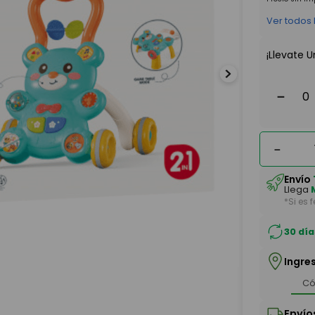
Ver todos
¡Llevate U
－
－
Envío
Llega
*Si es 
30 día
Ingre