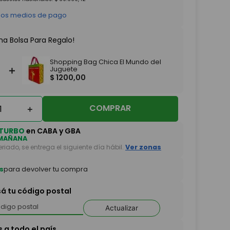
 los medios de pago
na Bolsa Para Regalo!
Shopping Bag Chica El Mundo del
＋
Juguete
$
1200
,
00
COMPRAR
＋
TURBO
en CABA y GBA
MAÑANA
feriado, se entrega el siguiente día hábil.
Ver zonas
s
para devolver tu compra
sá tu código postal
Actualizar