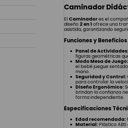
Caminador Didácti
El
Caminador
es el compañe
diseño
2 en 1
ofrece una tran
asistida, garantizando segur
Funciones y Beneficios
Panel de Actividades
figuras geométricas qu
Modo Mesa de Juego:
el bebé juegue sentado
mano.
Seguridad y Control:
para controlar la veloc
Diseño Ergonómico:
S
brindan la confianza n
forma independiente.
Especificaciones Técn
Edad recomendada:
Material:
Plástico ABS 