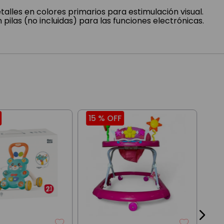
alles en colores primarios para estimulación visual.
pilas (no incluidas) para las funciones electrónicas.
15 %
OFF
26
Ron
Beb
Arr
$
10
3
cuo