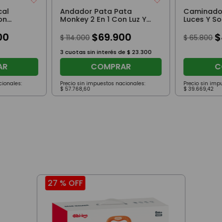
cal
Andador Pata Pata
Caminador
on
Monkey 2 En 1 Con Luz Y
Luces Y S
 Múltiples
Sonido Celeste
00
$
69
.
900
$
$
114
.
000
$
65
.
800
3
cuotas sin interés de
$
23
.
300
AR
COMPRAR
C
cionales:
Precio sin impuestos nacionales:
Precio sin imp
$
57
.
768
,
60
$
39
.
669
,
42
27 %
OFF