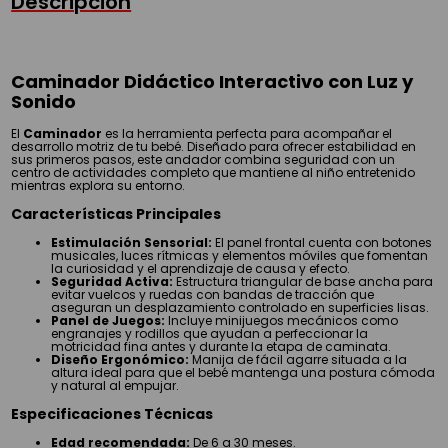
Descripción
Caminador Didáctico Interactivo con Luz y
Sonido
El
Caminador
es la herramienta perfecta para acompañar el
desarrollo motriz de tu bebé. Diseñado para ofrecer estabilidad en
sus primeros pasos, este andador combina seguridad con un
centro de actividades completo que mantiene al niño entretenido
mientras explora su entorno.
Características Principales
Estimulación Sensorial:
El panel frontal cuenta con botones
musicales, luces rítmicas y elementos móviles que fomentan
la curiosidad y el aprendizaje de causa y efecto.
Seguridad Activa:
Estructura triangular de base ancha para
evitar vuelcos y ruedas con bandas de tracción que
aseguran un desplazamiento controlado en superficies lisas.
Panel de Juegos:
Incluye minijuegos mecánicos como
engranajes y rodillos que ayudan a perfeccionar la
motricidad fina antes y durante la etapa de caminata.
Diseño Ergonómico:
Manija de fácil agarre situada a la
altura ideal para que el bebé mantenga una postura cómoda
y natural al empujar.
Especificaciones Técnicas
Edad recomendada:
De 6 a 30 meses.