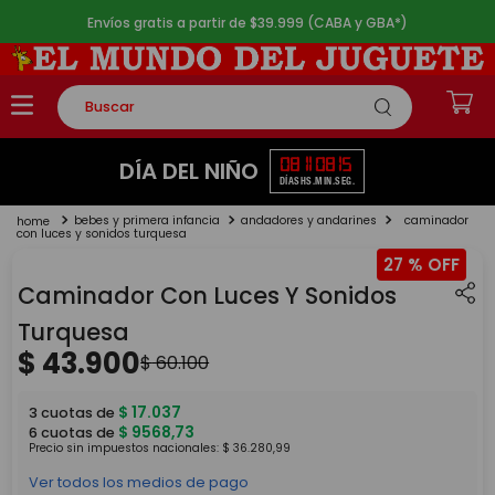
Envíos gratis a partir de $39.999 (CABA y GBA*)
Buscar
TÉRMINOS MÁS BUSCADOS
08
11
08
15
DÍA DEL NIÑO
DÍAS
HS.
MIN.
SEG.
1
.
rompecabezas
bebes y primera infancia
andadores y andarines
caminador
2
.
lego
con luces y sonidos turquesa
27 %
3
.
peluche
Caminador Con Luces Y Sonidos
4
.
monopatin
Turquesa
5
.
toy story
$
43
.
900
$
60
.
100
$
17
.
037
3
cuotas de
$
9568
,
73
6
cuotas de
Precio sin impuestos nacionales:
$
36
.
280
,
99
Ver todos los medios de pago