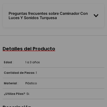
Preguntas frecuentes sobre Caminador Con
Luces Y Sonidos Turquesa
¿Qué hace?
¿Acompaña los primeros pasos?
Detalles del Producto
¿Para qué edad es?
Edad
:
1 a 3 años
Cantidad de Piezas
:
1
Material
:
Plástico
¿Utiliza Pilas?
:
Si.