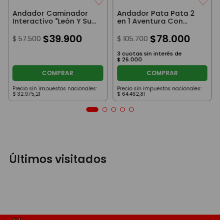
Andador Caminador
Andador Pata Pata 2
Interactivo "León Y Sus
en 1 Aventura Con
Amigos" Con Sonidos
Sonido Original Rondi
Rosa
$
39
.
900
$
78
.
000
$
57
.
500
$
105
.
700
3
cuotas sin interés de
$
26
.
000
COMPRAR
COMPRAR
Precio sin impuestos nacionales:
Precio sin impuestos nacionales:
$
32
.
975
,
21
$
64
.
462
,
81
Últimos visitados