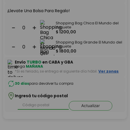
¡Llevate Una Bolsa Para Regalo!
Shopping Bag Chica El Mundo del
－
＋
Juguete
$
1200
,
00
Shopping Bag Grande El Mundo del
－
＋
Juguete
$
1800
,
00
Envío
TURBO
en CABA y GBA
Llega
MAÑANA
*Si es feriado, se entrega el siguiente día hábil.
Ver zonas
30 días
para devolver tu compra
Ingresá tu código postal
Actualizar