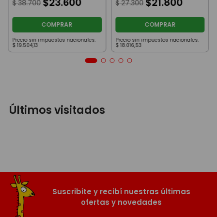
$
23
.
600
$
21
.
800
$
38
.
700
$
27
.
300
COMPRAR
COMPRAR
Precio sin impuestos nacionales:
Precio sin impuestos nacionales:
$
19
.
504
,
13
$
18
.
016
,
53
Últimos visitados
Suscribite y recibí nuestras últimas
ofertas y novedades