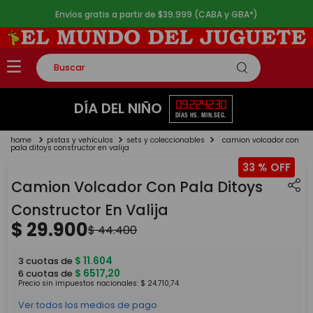
Envíos gratis a partir de $39.999 (CABA y GBA*)
Buscar
TÉRMINOS MÁS BUSCADOS
09
22
42
30
DÍA DEL NIÑO
DÍAS
HS.
MIN.
SEG.
1
.
rompecabezas
pistas y vehículos
sets y coleccionables
camion volcador con
2
.
lego
pala ditoys constructor en valija
33 %
3
.
peluche
Camion Volcador Con Pala Ditoys
4
.
monopatin
Constructor En Valija
5
.
toy story
$
29
.
900
$
44
.
400
$
11
.
604
3
cuotas de
$
6517
,
20
6
cuotas de
Precio sin impuestos nacionales:
$
24
.
710
,
74
Ver todos los medios de pago