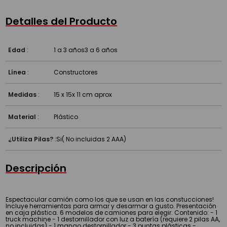
Detalles del Producto
Edad
:
1 a 3 años
3 a 6 años
Línea
:
Constructores
Medidas
:
15 x 15x 11 cm aprox
Material
:
Plástico
¿Utiliza Pilas?
:
Si( No incluidas 2 AAA)
Descripción
Espectacular camión como los que se usan en las constucciones!
Incluye herramientas para armar y desarmar a gusto. Presentación
en caja plástica. 6 modelos de camiones para elegir. Contenido: - 1
truck machine - 1 destornillador con luz a batería (requiere 2 pilas AA,
no incluidas) - 1 mango destornillador - 3 puntas plásticas -