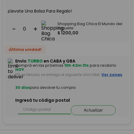
¡Llevate Una Bolsa Para Regalo!
Shopping Bag Chica El Mundo del
－
＋
Juguete
$
1200
,
00
¡Última unidad!
Envío
TURBO
en CABA y GBA
Comprá en las próximas
10h 42m 31s
para recibirlo
HOY
.
*Si es feriado, se entrega el siguiente día hábil.
Ver zonas
30 días
para devolver tu compra
Ingresá tu código postal
Actualizar