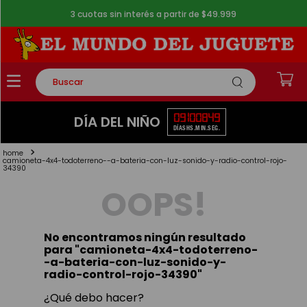
3 cuotas sin interés a partir de $49.999
Buscar
TÉRMINOS MÁS BUSCADOS
09
10
08
48
DÍA DEL NIÑO
DÍAS
HS.
MIN.
SEG.
1
.
rompecabezas
2
.
lego
camioneta-4x4-todoterreno--a-bateria-con-luz-sonido-y-radio-control-rojo-
34390
3
.
peluche
OOPS!
4
.
monopatin
5
.
toy story
No encontramos ningún resultado
para "
camioneta-4x4-todoterreno-
-a-bateria-con-luz-sonido-y-
radio-control-rojo-34390
"
¿Qué debo hacer?