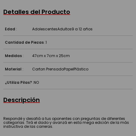
Detalles del Producto
Edad
:
Adolescentes
Adultos
9 a 12 años
Cantidad de Piezas
:
1
Medidas
:
47cm x 7cm x 25cm
Material
:
Carton Prensado
Papel
Plástico
¿Utiliza Pilas?
:
NO
Descripción
Respondé y desafiá a tus oponentes con preguntas de diferentes
categorías. Tirá el dado y avanzá en esta mega edición de la más
instructiva de las carreras.