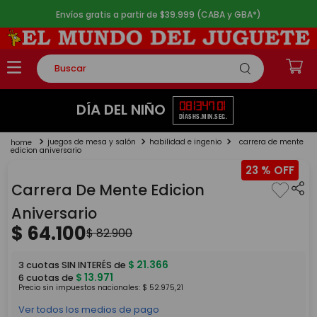
Envíos gratis a partir de $39.999 (CABA y GBA*)
Buscar
TÉRMINOS MÁS BUSCADOS
08
13
47
01
DÍA DEL NIÑO
DÍAS
HS.
MIN.
SEG.
1
.
rompecabezas
juegos de mesa y salón
habilidad e ingenio
carrera de mente
2
.
lego
edicion aniversario
23 %
3
.
peluche
Carrera De Mente Edicion
4
.
monopatin
Aniversario
5
.
toy story
$
64
.
100
$
82
.
900
$
21
.
366
3
cuotas SIN INTERÉS de
$
13
.
971
6
cuotas de
Precio sin impuestos nacionales:
$
52
.
975
,
21
Ver todos los medios de pago