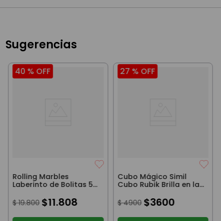
Sugerencias
40 %
OFF
27 %
OFF
Rolling Marbles
Cubo Mágico Simil
Laberinto de Bolitas 50
Cubo Rubik Brilla en la
Piezas
Oscuridad
$
11
.
808
$
3600
$
19
.
800
$
4900