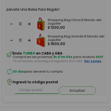
¡Llevate Una Bolsa Para Regalo!
Shopping Bag Chica El Mundo del
－
＋
Juguete
$
1200
,
00
Shopping Bag Grande El Mundo del
－
＋
Juguete
$
1800
,
00
Envío
TURBO
en CABA y GBA
Comprá en las próximas
1h 47m 02s
para recibirlo
HOY
.
*Si es feriado, se entrega el siguiente día hábil.
Ver zonas
30 días
para devolver tu compra
Ingresá tu código postal
Actualizar