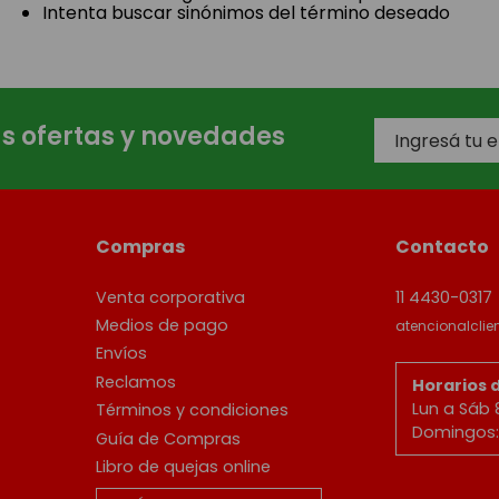
Intenta buscar sinónimos del término deseado
as ofertas y novedades
Compras
Contacto
Venta corporativa
11 4430-0317
Medios de pago
atencionalcli
Envíos
Reclamos
Horarios 
Lun a Sáb 
Términos y condiciones
Domingos: 
Guía de Compras
Libro de quejas online