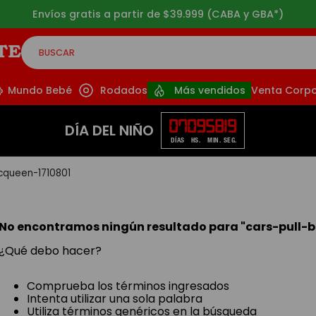
Envíos gratis a partir de $39.999 (CABA y GBA*)
BUSCAR
CADOS
Mundo Bebé
Rodados
Más vendidos
Venta Corpo
07
09
58
19
DÍA DEL NIÑO
DÍAS
HS.
MIN.
SEG.
cqueen-1710801
No encontramos ningún resultado para "
cars-pull-
¿Qué debo hacer?
Comprueba los términos ingresados
Intenta utilizar una sola palabra
Utiliza términos genéricos en la búsqueda