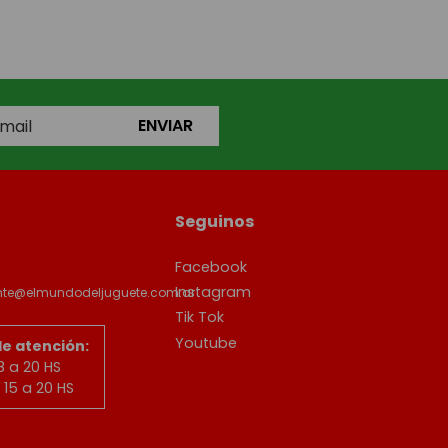
ENVIAR
Seguinos
Facebook
Instagram
ente@elmundodeljuguete.com.ar
Tik Tok
Youtube
de atención:
8 a 20 HS
15 a 20 HS