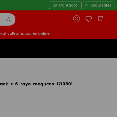
Contacto
Sucursales
rativa
Promociones online
back-x-6-rayo-mcqueen-1710801
"