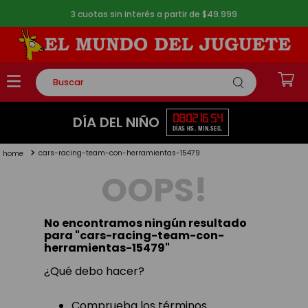
3 cuotas sin interés a partir de $49.999
Buscar
TÉRMINOS MÁS BUSCADOS
08
02
16
54
DÍA DEL NIÑO
DÍAS
HS.
MIN.
SEG.
1
.
rompecabezas
cars-racing-team-con-herramientas-15479
2
.
lego
OOPS!
3
.
peluche
4
.
monopatin
No encontramos ningún resultado
5
.
toy story
para "
cars-racing-team-con-
herramientas-15479
"
¿Qué debo hacer?
Comprueba los términos