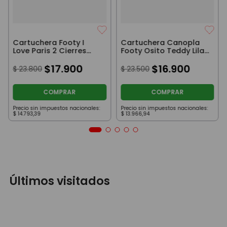
Cartuchera Footy I
Cartuchera Canopla
Love Paris 2 Cierres
Footy Osito Teddy Lila
Con Luz Led Aqua
2 Cierres con Luz Led
$
17
.
900
$
16
.
900
$
23
.
800
$
23
.
500
COMPRAR
COMPRAR
Precio sin impuestos nacionales:
Precio sin impuestos nacionales:
$
14
.
793
,
39
$
13
.
966
,
94
Últimos visitados