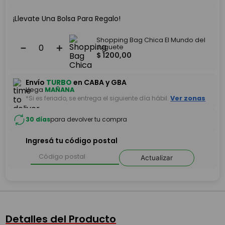
¡Llevate Una Bolsa Para Regalo!
Shopping Bag Chica El Mundo del
－
＋
Juguete
$
1200
,
00
Envío
TURBO
en CABA y GBA
Llega
MAÑANA
*Si es feriado, se entrega el siguiente día hábil.
Ver zonas
30 días
para devolver tu compra
Ingresá tu código postal
Actualizar
Detalles del Producto