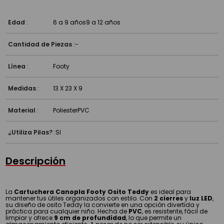
Edad
:
6 a 9 años
9 a 12 años
Cantidad de Piezas
:
-
Línea
:
Footy
Medidas
:
13 X 23 X 9
Material
:
Poliester
PVC
¿Utiliza Pilas?
:
SI
Descripción
La
Cartuchera Canopla Footy Osito Teddy
es ideal para
mantener tus útiles organizados con estilo. Con
2 cierres
y
luz LED
,
su diseño de osito Teddy la convierte en una opción divertida y
práctica para cualquier niño. Hecha de
PVC
, es resistente, fácil de
limpiar y ofrece
9 cm de profundidad
, lo que permite un