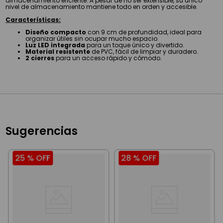
almacenamiento eficiente. A pesar de no ser extensible, su único
nivel de almacenamiento mantiene todo en orden y accesible.
Características:
Diseño compacto
con 9 cm de profundidad, ideal para
organizar útiles sin ocupar mucho espacio.
Luz LED integrada
para un toque único y divertido.
Material resistente
de PVC, fácil de limpiar y duradero.
2 cierres
para un acceso rápido y cómodo.
Sugerencias
25 %
OFF
28 %
OFF