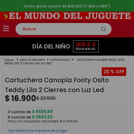
Envíos gratis a partir de $39.999 (CABA y GBA*)
Buscar
TÉRMINOS MÁS BUSCADOS
06
18
31
30
DÍA DEL NIÑO
DÍAS
HS.
MIN.
SEG.
1
.
rompecabezas
para la escuela
cartucheras
cartuchera canopla footy osito
2
.
lego
teddy lila 2 cierres con luz led
28 %
3
.
peluche
Cartuchera Canopla Footy Osito
4
.
monopatin
Teddy Lila 2 Cierres con Luz Led
5
.
toy story
$
16
.
900
$
23
.
500
$
6558
,
89
3
cuotas de
$
3683
,
63
6
cuotas de
Precio sin impuestos nacionales:
$
13
.
966
,
94
Ver todos los medios de pago