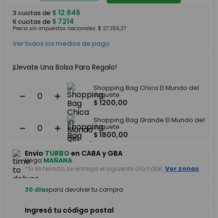
$
12
.
846
3
cuotas de
$
7214
6
cuotas de
Precio sin impuestos nacionales:
$
27
.
355
,
37
Ver todos los medios de pago
¡Llevate Una Bolsa Para Regalo!
Shopping Bag Chica El Mundo del
－
＋
Juguete
$
1200
,
00
Shopping Bag Grande El Mundo del
－
＋
Juguete
$
1800
,
00
Envío
TURBO
en CABA y GBA
Llega
MAÑANA
*Si es feriado, se entrega el siguiente día hábil.
Ver zonas
30 días
para devolver tu compra
Ingresá tu código postal