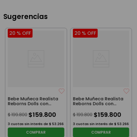
Sugerencias
20 %
OFF
20 %
OFF
Bebe Muñeca Realista
Bebe Muñeca Realista
Reborns Dolls con
Reborns Dolls con
Tapado Blanco
Tapado Marron
$
159
.
800
$
159
.
800
$
199
.
800
$
199
.
800
3
cuotas sin interés de
$
53
.
266
3
cuotas sin interés de
$
53
.
266
COMPRAR
COMPRAR