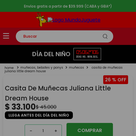
Envíos gratis a partir de $39.999 (CABA y GBA*)
Buscar
TÉRMINOS MÁS BUSCADOS
05
06
27
06
DÍA DEL NIÑO
DÍAS
HS.
MIN.
SEG.
1
.
rompecabezas
muñecas, bebotes y ponys
muñecas
casita de muñecas
2
.
lego
juliana little dream house
26 %
3
.
peluche
Casita De Muñecas Juliana Little
4
.
monopatin
Dream House
5
.
toy story
$
33
.
100
$
45
.
000
LLEGA ANTES DEL DÍA DEL NIÑO
COMPRAR
－
＋