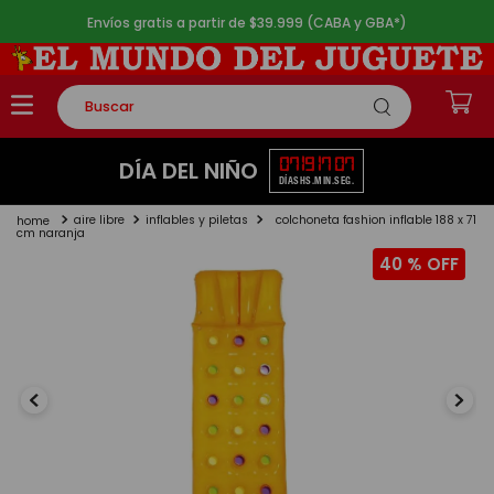
Envíos gratis a partir de $39.999 (CABA y GBA*)
Buscar
TÉRMINOS MÁS BUSCADOS
07
19
17
06
DÍA DEL NIÑO
DÍAS
HS.
MIN.
SEG.
1
.
rompecabezas
aire libre
inflables y piletas
colchoneta fashion inflable 188 x 71
2
.
lego
cm naranja
40 %
3
.
peluche
4
.
monopatin
5
.
toy story