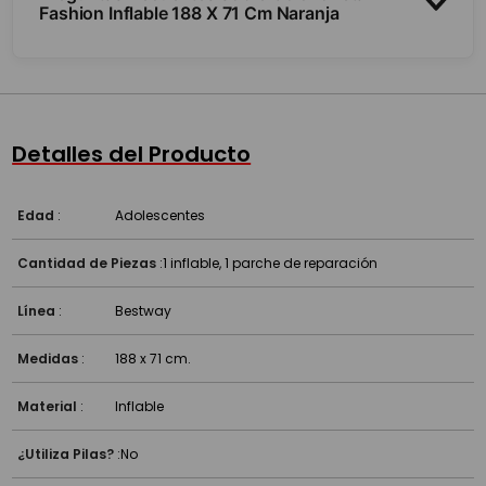
Fashion Inflable 188 X 71 Cm Naranja
¿Es inflable?
¿Es fácil de guardar?
Detalles del Producto
Edad
:
Adolescentes
Cantidad de Piezas
:
1 inflable, 1 parche de reparación
Línea
:
Bestway
Medidas
:
188 x 71 cm.
Material
:
Inflable
¿Utiliza Pilas?
:
No