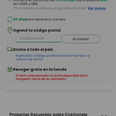
Comprá en las próximas
7h 17m 07s
para recibirlo
HOY
en CABA y GBA.
*Si es feriado, se entrega el siguiente día hábil.
Ver zonas
30 días
para devolver tu compra
Ingresá tu código postal
Actualizar
El ítem seleccionado no está disponible para
recogerlo cerca de su ubicación
Preguntas frecuentes sobre Colchoneta