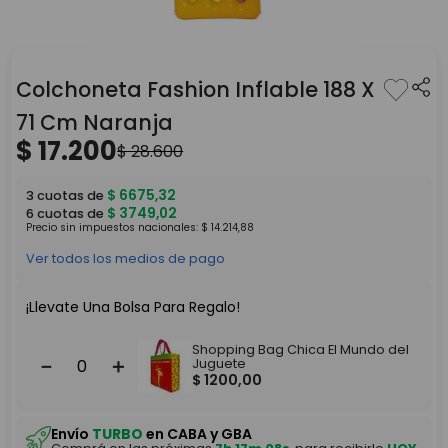
Colchoneta Fashion Inflable 188 X
71 Cm Naranja
$
17
.
200
$
28
.
600
$
6675
,
32
3
cuotas de
$
3749
,
02
6
cuotas de
Precio sin impuestos nacionales:
$
14
.
214
,
88
Ver todos los medios de pago
¡Llevate Una Bolsa Para Regalo!
Shopping Bag Chica El Mundo del
－
＋
Juguete
$
1200
,
00
Envío
TURBO
en CABA y GBA