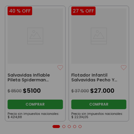
40 %
OFF
27 %
OFF
Salvavidas Inflable
Flotador Infantil
Pileta Spiderman
Salvavidas Pecho Y
Marvel 56 Cm
Bracitos Tiburón
$
5100
$
27
.
000
$
8500
$
37
.
000
COMPRAR
COMPRAR
Precio sin impuestos nacionales:
Precio sin impuestos nacionales:
$
4214
,
88
$
22
.
314
,
05