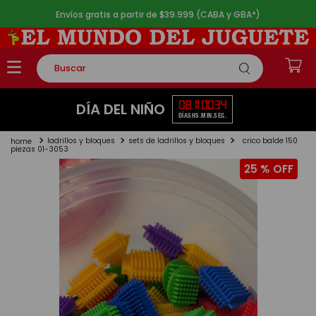
Envíos gratis a partir de $39.999 (CABA y GBA*)
Buscar
TÉRMINOS MÁS BUSCADOS
08
11
00
33
DÍA DEL NIÑO
DÍAS
HS.
MIN.
SEG.
1
.
rompecabezas
ladrillos y bloques
sets de ladrillos y bloques
crico balde 150
2
.
lego
piezas 01-3053
25 %
3
.
peluche
4
.
monopatin
5
.
toy story