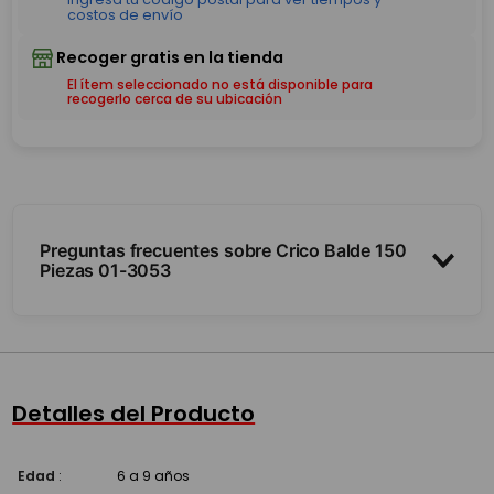
El ítem seleccionado no está disponible para
recogerlo cerca de su ubicación
Preguntas frecuentes sobre Crico Balde 150
Piezas 01-3053
¿Las piezas combinan con otras marcas?
¿Son seguras para los más chicos?
Detalles del Producto
¿Cómo se guardan?
Edad
:
6 a 9 años