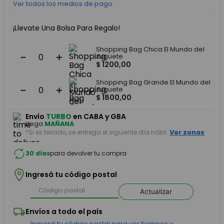
Ver todos los medios de pago
¡Llevate Una Bolsa Para Regalo!
Shopping Bag Chica El Mundo del
－
＋
Juguete
$
1200
,
00
Shopping Bag Grande El Mundo del
－
＋
Juguete
$
1800
,
00
Envío
TURBO
en CABA y GBA
Llega
MAÑANA
*Si es feriado, se entrega el siguiente día hábil.
Ver zonas
30 días
para devolver tu compra
Ingresá tu código postal
Actualizar