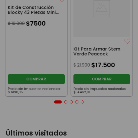
Kit de Construcción
Blocky 43 Piezas Mini
Dinos
$
7500
$
10
.
000
Kit Para Armar Stem
Verde Peacock
$
17
.
500
$
21
.
900
COMPRAR
COMPRAR
Precio sin impuestos nacionales:
Precio sin impuestos nacionales:
$
6198
,
35
$
14
.
462
,
81
Últimos visitados