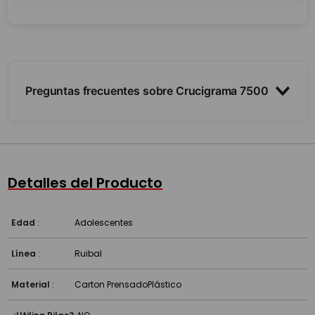
Preguntas frecuentes sobre Crucigrama 7500
¿De qué se trata?
¿Para cuántos jugadores?
Detalles del Producto
¿Qué estimula?
Edad
:
Adolescentes
Línea
:
Ruibal
Material
:
Carton Prensado
Plástico