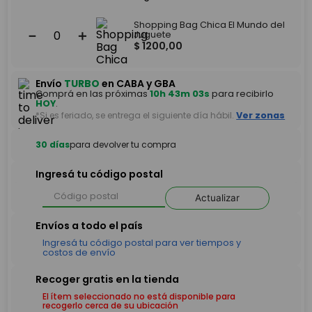
Shopping Bag Chica El Mundo del
－
＋
Juguete
$
1200
,
00
Envío
TURBO
en CABA y GBA
Comprá en las próximas
10h 43m 03s
para recibirlo
HOY
.
*Si es feriado, se entrega el siguiente día hábil.
Ver zonas
30 días
para devolver tu compra
Ingresá tu código postal
Actualizar
El ítem seleccionado no está disponible para
recogerlo cerca de su ubicación