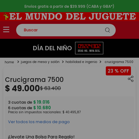
Envíos gratis a partir de $39.999 (CABA y GBA*)
Buscar
TÉRMINOS MÁS BUSCADOS
09
22
43
02
DÍA DEL NIÑO
DÍAS
HS.
MIN.
SEG.
1
.
rompecabezas
juegos de mesa y salón
habilidad e ingenio
crucigrama 7500
2
.
lego
23 %
3
.
peluche
Crucigrama 7500
4
.
monopatin
$
49
.
000
$
63
.
400
5
.
toy story
$
19
.
016
3
cuotas de
$
10
.
680
6
cuotas de
Precio sin impuestos nacionales:
$
40
.
495
,
87
Ver todos los medios de pago
¡Llevate Una Bolsa Para Regalo!