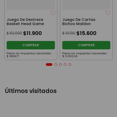
Juego De Destreza
Juego De Cartas
Basket Head Game
Bichos Maldon
$
11
.
900
$
15
.
600
$
62
.
000
$
19
.
100
COMPRAR
COMPRAR
Precio sin impuestos nacionales:
Precio sin impuestos nacionales:
$
9834
,
71
$
12
.
892
,
56
Últimos visitados