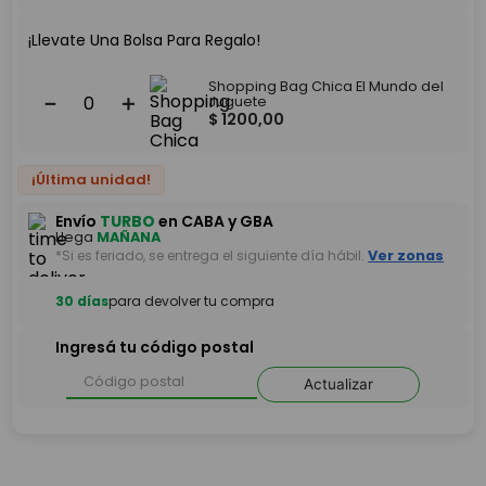
¡Llevate Una Bolsa Para Regalo!
Shopping Bag Chica El Mundo del
－
＋
Juguete
$
1200
,
00
¡Última unidad!
Envío
TURBO
en CABA y GBA
Llega
MAÑANA
*Si es feriado, se entrega el siguiente día hábil.
Ver zonas
30 días
para devolver tu compra
Ingresá tu código postal
Actualizar