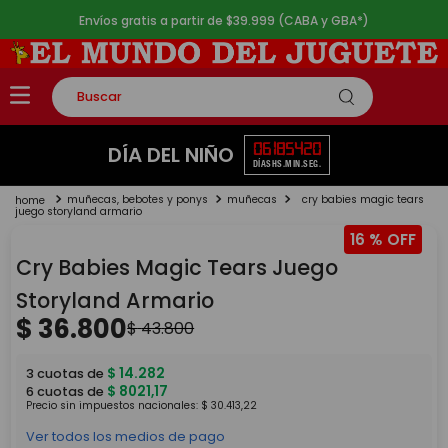
Envíos gratis a partir de $39.999 (CABA y GBA*)
Buscar
TÉRMINOS MÁS BUSCADOS
06
18
54
19
DÍA DEL NIÑO
DÍAS
HS.
MIN.
SEG.
1
.
rompecabezas
muñecas, bebotes y ponys
muñecas
cry babies magic tears
2
.
lego
juego storyland armario
16 %
3
.
peluche
Cry Babies Magic Tears Juego
4
.
monopatin
Storyland Armario
5
.
toy story
$
36
.
800
$
43
.
800
$
14
.
282
3
cuotas de
$
8021
,
17
6
cuotas de
Precio sin impuestos nacionales:
$
30
.
413
,
22
Ver todos los medios de pago