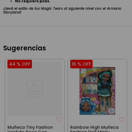
No requiere pilas.
¡Llevá el estilo de tus Magic Tears al siguiente nivel con el Armario
Storyland!
Sugerencias
44 %
OFF
16 %
OFF
Muñeca Tiny Fashion
Rainbow High Muñeca
Vestido Rosa Con
Fashion Doll Misty