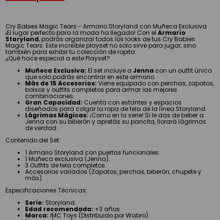
Cry Babies Magic Tears - Armario Storyland con Muñeca Exclusiva
¡El lugar perfecto para la moda ha llegado! Con el
Armario
Storyland
, podrás organizar todos los looks de tus Cry Babies
Magic Tears. Este increíble playset no solo sirve para jugar, sino
también para exhibir tu colección de ropita.
¿Qué hace especial a este Playset?
Muñeca Exclusiva:
El set incluye a
Jenna
con un outfit único
que solo podrás encontrar en este armario.
Más de 15 Accesorios:
Viene equipado con perchas, zapatos,
bolsos y outfits completos para armar las mejores
combinaciones.
Gran Capacidad:
Cuenta con estantes y espacios
diseñados para colgar la ropa de tela de la línea Storyland.
Lágrimas Mágicas:
¡Como en la serie! Si le das de beber a
Jenna con su biberón y apretás su pancita, llorará lágrimas
de verdad.
Contenido del Set:
1 Armario Storyland con puertas funcionales.
1 Muñeca exclusiva (Jenna).
3 Outfits de tela completos.
Accesorios variados (Zapatos, perchas, biberón, chupete y
más).
Especificaciones Técnicas:
Serie:
Storyland.
Edad recomendada:
+3 años.
Marca:
IMC Toys (Distribuido por Wabro).