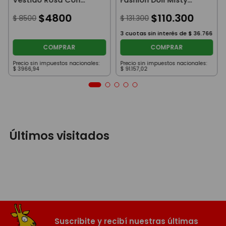
Animal Print
27Cm
$
4800
$
110
.
300
$
8500
$
131
.
300
3
cuotas sin interés de
$
36
.
766
COMPRAR
COMPRAR
Precio sin impuestos nacionales:
Precio sin impuestos nacionales:
$
3966
,
94
$
91
.
157
,
02
Últimos visitados
Suscribite y recibí nuestras últimas