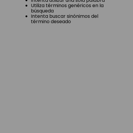
ingresados
Intenta utilizar una sola palabra
Utiliza términos genéricos en la
búsqueda
Intenta buscar sinónimos del
término deseado