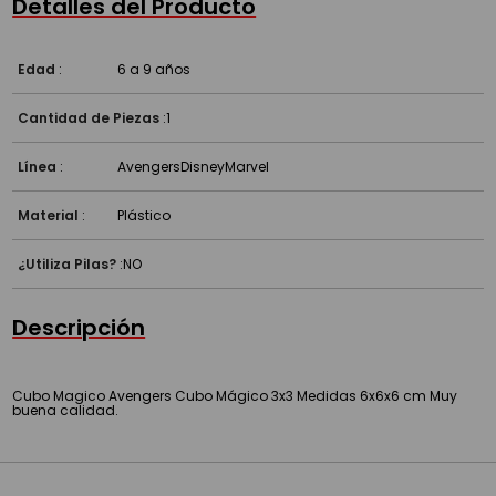
Detalles del Producto
Edad
:
6 a 9 años
Cantidad de Piezas
:
1
Línea
:
Avengers
Disney
Marvel
Material
:
Plástico
¿Utiliza Pilas?
:
NO
Descripción
Cubo Magico Avengers Cubo Mágico 3x3 Medidas 6x6x6 cm Muy
buena calidad.