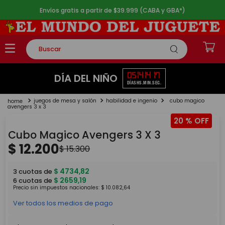
Envíos gratis a partir de $39.999 (CABA y GBA*)
Buscar
TÉRMINOS MÁS BUSCADOS
05
14
14
17
DÍA DEL NIÑO
DÍAS
HS.
MIN.
SEG.
1
.
rompecabezas
juegos de mesa y salón
habilidad e ingenio
cubo magico
2
.
lego
avengers 3 x 3
20 %
3
.
peluche
Cubo Magico Avengers 3 X 3
4
.
monopatin
$
12
.
200
$
15
.
300
5
.
toy story
$
4734
,
82
3
cuotas de
$
2659
,
19
6
cuotas de
Precio sin impuestos nacionales:
$
10
.
082
,
64
Ver todos los medios de pago