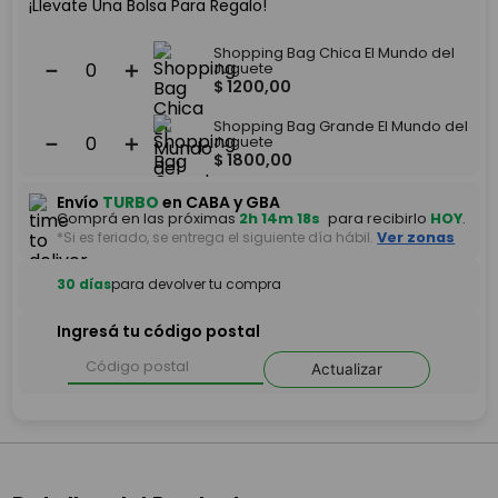
¡Llevate Una Bolsa Para Regalo!
Shopping Bag Chica El Mundo del
－
＋
Juguete
$
1200
,
00
Shopping Bag Grande El Mundo del
－
＋
Juguete
$
1800
,
00
Envío
TURBO
en CABA y GBA
Comprá en las próximas
2h 14m 18s
para recibirlo
HOY
.
*Si es feriado, se entrega el siguiente día hábil.
Ver zonas
30 días
para devolver tu compra
Ingresá tu código postal
Actualizar