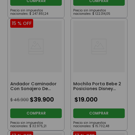
COMPRAR
COMPRAR
Precio sin impuestos
Precio sin impuestos
nacionales:
$
247
.
851
,
24
nacionales:
$
122
.
314
,
05
15 %
OFF
Andador Caminador
Mochila Porta Bebe 2
Con Sonajero De
Posiciones Disney
Minnie Rosa
Original Rojo Minnie
$
39
.
900
$
19
.
000
$
46
.
900
COMPRAR
COMPRAR
Precio sin impuestos
Precio sin impuestos
nacionales:
$
32
.
975
,
21
nacionales:
$
15
.
702
,
48