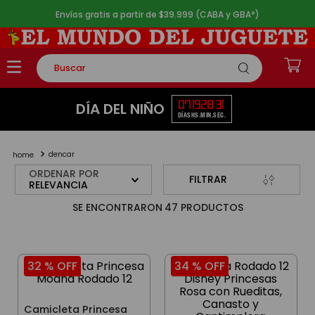
Envíos gratis a partir de $39.999 (CABA y GBA*)
Buscar
TÉRMINOS MÁS BUSCADOS
07
19
28
31
DÍA DEL NIÑO
DÍAS
HS.
MIN.
SEG.
1
.
rompecabezas
2
.
lego
dencar
3
.
peluche
ORDENAR POR
FILTRAR
RELEVANCIA
4
.
monopatin
47
PRODUCTOS
5
.
toy story
32 %
OFF
34 %
OFF
Camicleta Princesa