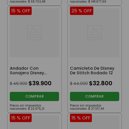
nacionales:
$
65
.
702
,
48
nacionales:
$
148
.
677
,
69
15 %
OFF
25 %
OFF
Andador Con
Camicleta De Disney
Sonajero Disney
De Stitch Rodado 12
Minnie Rojo
$
39
.
900
$
32
.
800
$
46
.
900
$
44
.
000
COMPRAR
COMPRAR
Precio sin impuestos
Precio sin impuestos
nacionales:
$
32
.
975
,
21
nacionales:
$
27
.
107
,
44
15 %
OFF
15 %
OFF