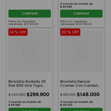
3
cuotas sin interés de
$
99
.
966
COMPRAR
COMPRAR
Precio sin impuestos
Precio sin impuestos
nacionales:
$
37
.
190
,
08
nacionales:
$
247
.
851
,
24
14 %
OFF
20 %
OFF
Bicicleta Rodado 29
Bicicleta Dencar
Fiat 500 Gris Topo
Cromer Con Canasto
Talle S
Rodado 18 Blanco
$
299
.
900
Azul
$
148
.
000
$
349
.
900
$
185
.
000
3
cuotas sin interés de
3
cuotas sin interés de
$
99
.
966
$
49
.
333