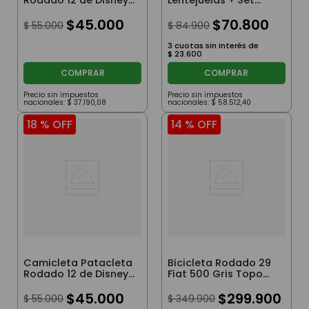
Rodado 12 de Disney
Lentejuelas + Set
De Frozen Celeste
Frozen Elsa Lila T32
$
45
.
000
$
70
.
800
$
55
.
000
$
84
.
900
3
cuotas sin interés de
$
23
.
600
COMPRAR
COMPRAR
Precio sin impuestos
Precio sin impuestos
nacionales:
$
37
.
190
,
08
nacionales:
$
58
.
512
,
40
18 %
OFF
14 %
OFF
Camicleta Patacleta
Bicicleta Rodado 29
Rodado 12 de Disney
Fiat 500 Gris Topo
Mickey Mouse
Talle M
Celeste
$
45
.
000
$
299
.
900
$
55
.
000
$
349
.
900