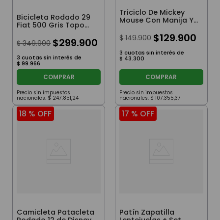
Triciclo De Mickey
Bicicleta Rodado 29
Mouse Con Manija Y
Fiat 500 Gris Topo
Toldo Con Luz Y
Talle L
Sonido Azul
$
129
.
900
$
149
.
900
$
299
.
900
$
349
.
900
3
cuotas sin interés de
3
cuotas sin interés de
$
43
.
300
$
99
.
966
COMPRAR
COMPRAR
Precio sin impuestos
Precio sin impuestos
nacionales:
$
247
.
851
,
24
nacionales:
$
107
.
355
,
37
18 %
OFF
17 %
OFF
Camicleta Patacleta
Patín Zapatilla