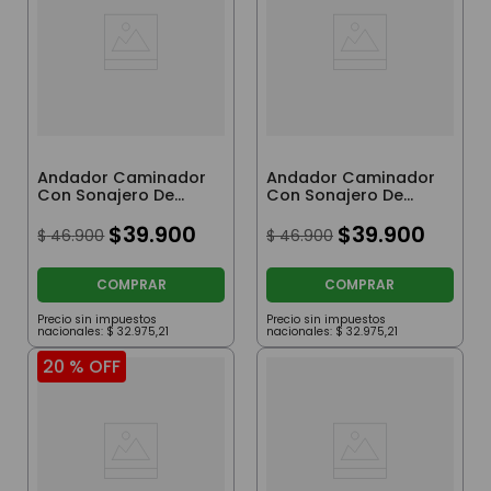
Andador Caminador
Andador Caminador
Con Sonajero De
Con Sonajero De
Minnie Fucsia
Minnie Violeta
$
39
.
900
$
39
.
900
$
46
.
900
$
46
.
900
COMPRAR
COMPRAR
Precio sin impuestos
Precio sin impuestos
nacionales:
$
32
.
975
,
21
nacionales:
$
32
.
975
,
21
20 %
OFF