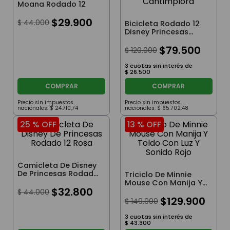
Moana Rodado 12
$
29
.
900
$
44
.
000
Bicicleta Rodado 12
Disney Princesas
Rosa con Rueditas,
Canasto y
$
79
.
500
$
120
.
000
Cantimplora
3
cuotas sin interés de
$
26
.
500
COMPRAR
COMPRAR
Precio sin impuestos
Precio sin impuestos
nacionales:
$
24
.
710
,
74
nacionales:
$
65
.
702
,
48
25 %
OFF
13 %
OFF
Camicleta De Disney
De Princesas Rodado
Triciclo De Minnie
12 Rosa
Mouse Con Manija Y
$
32
.
800
Toldo Con Luz Y
$
44
.
000
Sonido Rojo
$
129
.
900
$
149
.
900
3
cuotas sin interés de
$
43
.
300