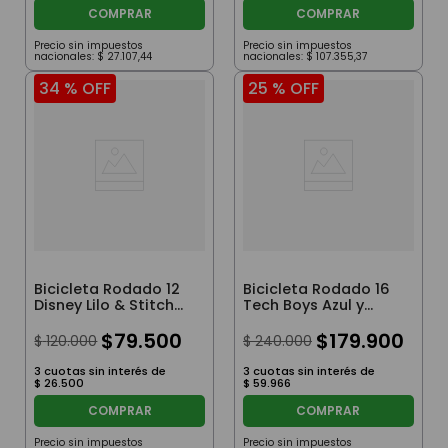
COMPRAR
COMPRAR
Precio sin impuestos
Precio sin impuestos
nacionales:
$
27
.
107
,
44
nacionales:
$
107
.
355
,
37
34 %
OFF
25 %
OFF
Bicicleta Rodado 12
Bicicleta Rodado 16
Disney Lilo & Stitch
Tech Boys Azul y
Violeta y Turquesa
Negra con
con Rueditas,
$
79
.
500
Neumáticos de
$
179
.
900
$
120
.
000
$
240
.
000
Canasto y
Cámara, Rueditas y
Cantimplora
Cantimplora
3
cuotas sin interés de
3
cuotas sin interés de
$
26
.
500
$
59
.
966
COMPRAR
COMPRAR
Precio sin impuestos
Precio sin impuestos