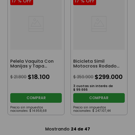
17 %
OFF
17 %
OFF
Pelela Vaquita Con
Bicicleta Simil
Manijas y Tapa
Motocross Rodado
Plastico Reforzado
20 Fiat 500 Original
Verde
$
18
.
100
Violeta
$
299
.
000
$
21
.
800
$
359
.
900
3
cuotas sin interés de
$
99
.
666
COMPRAR
COMPRAR
Precio sin impuestos
Precio sin impuestos
nacionales:
$
14
.
958
,
68
nacionales:
$
247
.
107
,
44
Mostrando
24 de 47