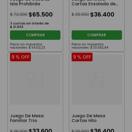
Isla Prohibida
Cartas Ensalada de
Puntos
$
65
.
500
$
36
.
400
$
72
.
000
$
39
.
900
3
cuotas sin interés de
$
21
.
833
COMPRAR
COMPRAR
Precio sin impuestos
Precio sin impuestos
nacionales:
$
54
.
132
,
23
nacionales:
$
30
.
082
,
64
9 %
OFF
9 %
OFF
Juego De Mesa
Juego De Mesa
Familiar Trio
Cartas Hilo
$
33
.
600
$
36
.
400
$
36
.
900
$
39
.
900