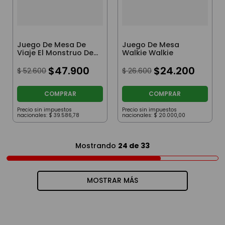
Juego De Mesa De
Juego De Mesa
Viaje El Monstruo De
Walkie Walkie
Colores
$
47
.
900
$
24
.
200
$
52
.
600
$
26
.
600
COMPRAR
COMPRAR
Precio sin impuestos
Precio sin impuestos
nacionales:
$
39
.
586
,
78
nacionales:
$
20
.
000
,
00
Mostrando
24 de 33
MOSTRAR MÁS