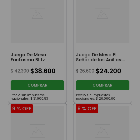
Juego De Mesa
Juego De Mesa El
Fantasma Blitz
Señor de los Anillos:
La Batalla por la
$
38
.
600
Tierra Media
$
24
.
200
$
42
.
300
$
26
.
600
COMPRAR
COMPRAR
Precio sin impuestos
Precio sin impuestos
nacionales:
$
31
.
900
,
83
nacionales:
$
20
.
000
,
00
9 %
OFF
9 %
OFF