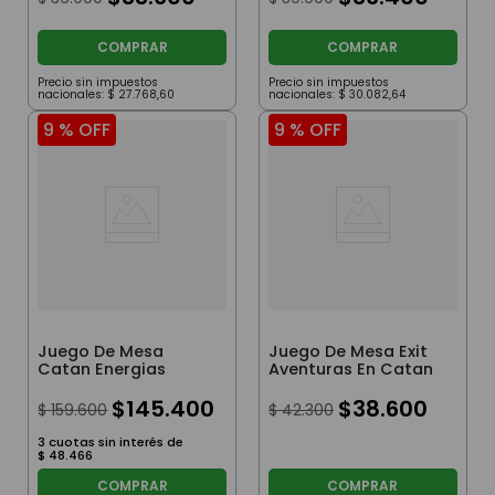
COMPRAR
COMPRAR
Precio sin impuestos
Precio sin impuestos
nacionales:
$
27
.
768
,
60
nacionales:
$
30
.
082
,
64
9 %
OFF
9 %
OFF
Juego De Mesa
Juego De Mesa Exit
Catan Energias
Aventuras En Catan
$
145
.
400
$
38
.
600
$
159
.
600
$
42
.
300
3
cuotas sin interés de
$
48
.
466
COMPRAR
COMPRAR