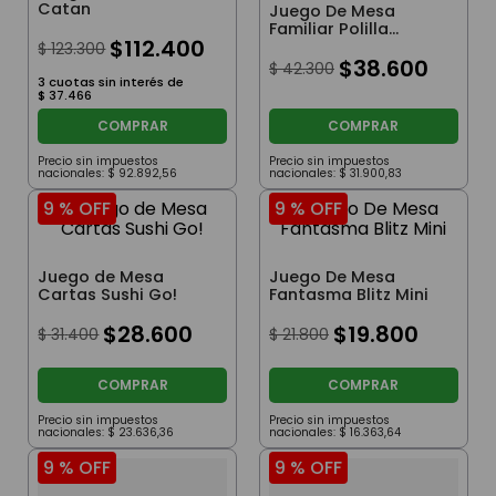
Catan
Juego De Mesa
Familiar Polilla
$
112
.
400
Tramposa
$
123
.
300
$
38
.
600
$
42
.
300
3
cuotas sin interés de
$
37
.
466
COMPRAR
COMPRAR
Precio sin impuestos
Precio sin impuestos
nacionales:
$
92
.
892
,
56
nacionales:
$
31
.
900
,
83
9 %
OFF
9 %
OFF
Juego de Mesa
Juego De Mesa
Cartas Sushi Go!
Fantasma Blitz Mini
$
28
.
600
$
19
.
800
$
31
.
400
$
21
.
800
COMPRAR
COMPRAR
Precio sin impuestos
Precio sin impuestos
nacionales:
$
23
.
636
,
36
nacionales:
$
16
.
363
,
64
9 %
OFF
9 %
OFF