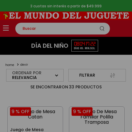
3 cuotas sin interés a partir de $49.999
Buscar
TÉRMINOS MÁS BUSCADOS
08
04
17
22
DÍA DEL NIÑO
DÍAS
HS.
MIN.
SEG.
1
.
rompecabezas
2
.
lego
devir
3
.
peluche
ORDENAR POR
FILTRAR
RELEVANCIA
4
.
monopatin
33
PRODUCTOS
5
.
toy story
9 %
OFF
9 %
OFF
Juego de Mesa