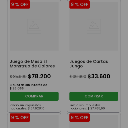
9 %
OFF
9 %
OFF
Juego de Mesa El
Juegos de Cartas
Monstruo de Colores
Jungo
$
78
.
200
$
33
.
600
$
85
.
900
$
36
.
900
3
cuotas sin interés de
$
26
.
066
COMPRAR
COMPRAR
Precio sin impuestos
Precio sin impuestos
nacionales:
$
64
.
628
,
10
nacionales:
$
27
.
768
,
60
9 %
OFF
9 %
OFF