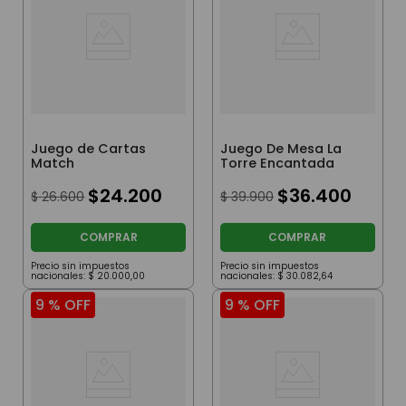
Juego de Cartas
Juego De Mesa La
Match
Torre Encantada
$
24
.
200
$
36
.
400
$
26
.
600
$
39
.
900
COMPRAR
COMPRAR
Precio sin impuestos
Precio sin impuestos
nacionales:
$
20
.
000
,
00
nacionales:
$
30
.
082
,
64
9 %
OFF
9 %
OFF