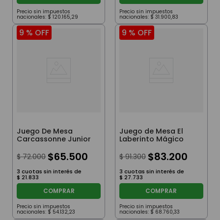
Precio sin impuestos
Precio sin impuestos
nacionales:
$
120
.
165
,
29
nacionales:
$
31
.
900
,
83
9 %
OFF
9 %
OFF
Juego De Mesa
Juego de Mesa El
Carcassonne Junior
Laberinto Mágico
$
65
.
500
$
83
.
200
$
72
.
000
$
91
.
300
3
cuotas sin interés de
3
cuotas sin interés de
$
21
.
833
$
27
.
733
COMPRAR
COMPRAR
Precio sin impuestos
Precio sin impuestos
nacionales:
$
54
.
132
,
23
nacionales:
$
68
.
760
,
33