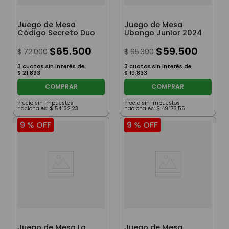
Juego de Mesa
Juego de Mesa
Código Secreto Duo
Ubongo Junior 2024
$
65
.
500
$
59
.
500
$
72
.
000
$
65
.
300
3
cuotas sin interés de
3
cuotas sin interés de
$
21
.
833
$
19
.
833
COMPRAR
COMPRAR
Precio sin impuestos
Precio sin impuestos
nacionales:
$
54
.
132
,
23
nacionales:
$
49
.
173
,
55
9 %
OFF
9 %
OFF
Juego de Mesa La
Juego de Mesa