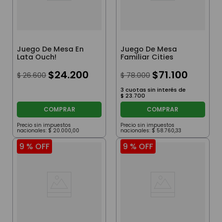
Juego De Mesa En
Juego De Mesa
Lata Ouch!
Familiar Cities
$
24
.
200
$
71
.
100
$
26
.
600
$
78
.
000
3
cuotas sin interés de
$
23
.
700
COMPRAR
COMPRAR
Precio sin impuestos
Precio sin impuestos
nacionales:
$
20
.
000
,
00
nacionales:
$
58
.
760
,
33
9 %
OFF
9 %
OFF