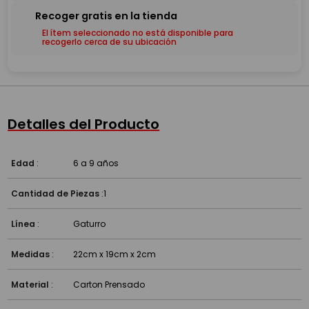
El ítem seleccionado no está disponible para
recogerlo cerca de su ubicación
Detalles del Producto
Edad
:
6 a 9 años
Cantidad de Piezas
:
1
Línea
:
Gaturro
Medidas
:
22cm x 19cm x 2cm
Material
:
Carton Prensado