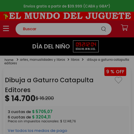
Envíos gratis a partir de $39.999 (CABA y GBA*)
Buscar
TÉRMINOS MÁS BUSCADOS
09
21
12
04
DÍA DEL NIÑO
DÍAS
HS.
MIN.
SEG.
1
.
rompecabezas
artes, manualidades y libros
libros
dibuja a gaturro catapulta
2
.
lego
editores
9 %
3
.
peluche
Dibuja a Gaturro Catapulta
4
.
monopatin
Editores
5
.
toy story
$
14
.
700
$
16
.
200
$
5705
,
07
3
cuotas de
$
3204
,
11
6
cuotas de
Precio sin impuestos nacionales:
$
12
.
148
,
76
Ver todos los medios de pago