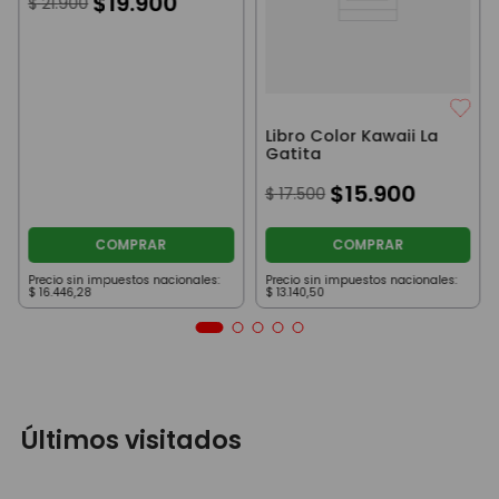
$
19
.
900
$
21
.
900
Libro Color Kawaii La
Gatita
$
15
.
900
$
17
.
500
COMPRAR
COMPRAR
Precio sin impuestos nacionales:
Precio sin impuestos nacionales:
$
16
.
446
,
28
$
13
.
140
,
50
Últimos visitados