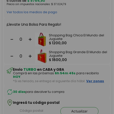
$
9764
,
90
6
cuotas de
Precio sin impuestos nacionales:
$
37
.
024
,
79
Ver todos los medios de pago
¡Llevate Una Bolsa Para Regalo!
Shopping Bag Chica El Mundo del
－
＋
Juguete
$
1200
,
00
Shopping Bag Grande El Mundo del
－
＋
Juguete
$
1800
,
00
Envío
TURBO
en CABA y GBA
Comprá en las próximas
6h 54m 45s
para recibirlo
HOY
.
*Si es feriado, se entrega el siguiente día hábil.
Ver zonas
30 días
para devolver tu compra
Ingresá tu código postal
Actualizar