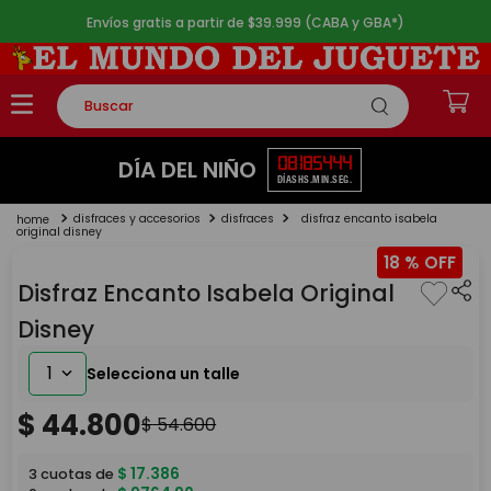
Envíos gratis a partir de $39.999 (CABA y GBA*)
Buscar
TÉRMINOS MÁS BUSCADOS
08
18
54
44
DÍA DEL NIÑO
DÍAS
HS.
MIN.
SEG.
1
.
rompecabezas
disfraces y accesorios
disfraces
disfraz encanto isabela
2
.
lego
original disney
18 %
3
.
peluche
Disfraz Encanto Isabela Original
4
.
monopatin
Disney
5
.
toy story
1
$
44
.
800
$
54
.
600
$
17
.
386
3
cuotas de