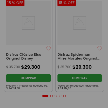
18 %
OFF
18 %
OFF
Disfraz Clásico Elsa
Disfraz Spiderman
Original Disney
Miles Morales Original
Marvel
$
29
.
300
$
29
.
300
$
35
.
700
$
35
.
700
COMPRAR
COMPRAR
Precio sin impuestos nacionales:
Precio sin impuestos nacionales:
$
24
.
214
,
88
$
24
.
214
,
88