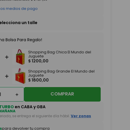
 los medios de pago
na Bolsa Para Regalo!
Shopping Bag Chica El Mundo del
＋
Juguete
$
1200
,
00
Shopping Bag Grande El Mundo del
＋
Juguete
$
1800
,
00
COMPRAR
＋
TURBO
en CABA y GBA
MAÑANA
feriado, se entrega el siguiente día hábil.
Ver zonas
s
para devolver tu compra