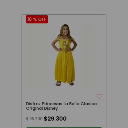
18 %
OFF
Disfraz Princesas La Bella Clasico
Original Disney
$
29
.
300
$
35
.
700