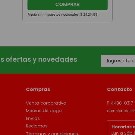
COMPRAR
Precio sin impuestos nacionales:
$
24
.
214
,
88
as ofertas y novedades
Compras
Contacto
Venta corporativa
11 4430-0317
Medios de pago
atencionalcli
Envíos
Reclamos
Horarios 
Lun a Sáb 
Términos y condiciones