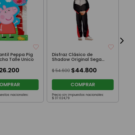
Sha
Son
$
5
fantil Peppa Pig
Disfraz Clásico de
ha Talle Unico
Shadow Original Sega
Sonic Talle 2
26
.
200
$
44
.
800
$
54
.
600
OMPRAR
COMPRAR
uestos nacionales:
Precio sin impuestos nacionales:
Prec
$
37
.
024
,
79
$
37
.