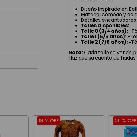
Diseño inspirado en Bel
Material cómodo y de al
Detalles encantadores p
Talles disponibles:
Talle 0 (3/4 años): -
Tó
Talle 1 (5/6 años): -
Tó
Talle 2 (7/8 años): -
Tó
Nota:
Cada talle se vende po
Haz que su cuento de hadas 
18 %
OFF
25 %
OFF