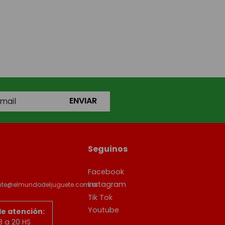
ENVIAR
Seguinos
Facebook
Instagram
ente@elmundodeljuguete.com.ar
Tik Tok
Youtube
de atención:
8 a 20 HS