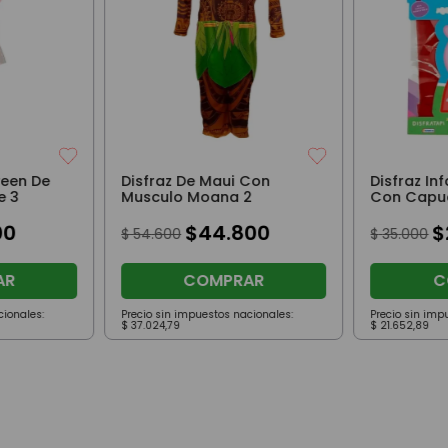
ween De
Disfraz De Maui Con
Disfraz In
e 3
Musculo Moana 2
Con Capuc
00
$
44
.
800
$
$
54
.
600
$
35
.
000
AR
COMPRAR
C
cionales:
Precio sin impuestos nacionales:
Precio sin imp
$
37
.
024
,
79
$
21
.
652
,
89