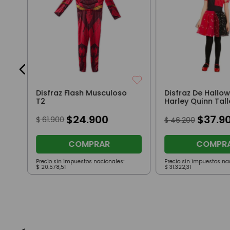
6
Disfraz Flash Musculoso
Disfraz De Hallo
T2
Harley Quinn Tall
$
24
.
900
$
37
.
9
$
61
.
900
$
46
.
200
COMPRAR
COMPR
Precio sin impuestos nacionales:
Precio sin impuestos na
$
20
.
578
,
51
$
31
.
322
,
31