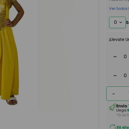
Ver todos
0
¡Llevate U
－
－
－
Envío
Llega
*Si es 
30 día