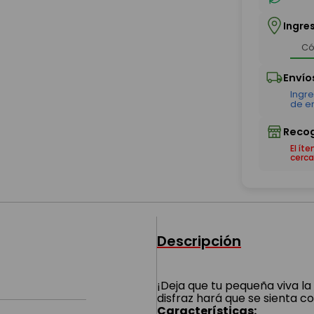
Ingre
El ít
cerca
Descripción
¡Deja que tu pequeña viva l
disfraz hará que se sienta 
Características: