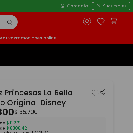
Contacto
Sucursales
rativa
Promociones online
z Princesas La Bella
o Original Disney
300
$
35
.
700
 de
$
11
.
371
 de
$
6386
,
42
mpuestos nacionales:
$
24
.
214
,
88