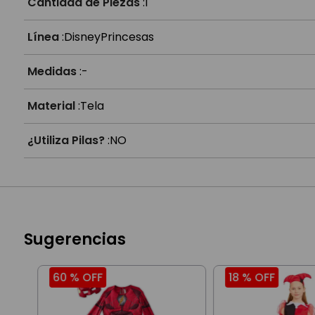
Cantidad de Piezas
:
1
Línea
:
Disney
Princesas
Medidas
:
-
Material
:
Tela
¿Utiliza Pilas?
:
NO
Sugerencias
60 %
OFF
18 %
OFF
lo