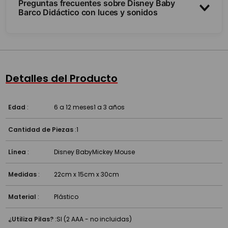
Preguntas frecuentes sobre Disney Baby
Barco Didáctico con luces y sonidos
¿Qué hace?
¿Qué estimula en el bebé?
Detalles del Producto
¿Qué estimula?
Edad
:
6 a 12 meses
1 a 3 años
Cantidad de Piezas
:
1
Línea
:
Disney Baby
Mickey Mouse
Medidas
:
22cm x 15cm x 30cm
Material
:
Plástico
¿Utiliza Pilas?
:
SI (2 AAA - no incluidas)