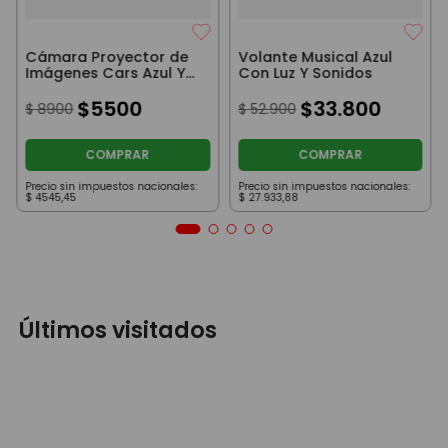
Cámara Proyector de
Volante Musical Azul
Imágenes Cars Azul Y
Con Luz Y Sonidos
Amarillo Con Luz Ditoys
$
5500
$
33
.
800
$
8900
$
52
.
900
COMPRAR
COMPRAR
Precio sin impuestos nacionales:
Precio sin impuestos nacionales:
$
4545
,
45
$
27
.
933
,
88
Últimos visitados