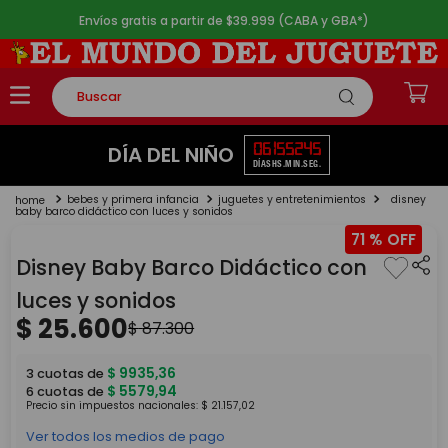
Envíos gratis a partir de $39.999 (CABA y GBA*)
Buscar
TÉRMINOS MÁS BUSCADOS
06
15
52
45
DÍA DEL NIÑO
DÍAS
HS.
MIN.
SEG.
1
.
rompecabezas
bebes y primera infancia
juguetes y entretenimientos
disney
2
.
lego
baby barco didáctico con luces y sonidos
71 %
3
.
peluche
Disney Baby Barco Didáctico con
4
.
monopatin
luces y sonidos
5
.
toy story
$
25
.
600
$
87
.
300
$
9935
,
36
3
cuotas de
$
5579
,
94
6
cuotas de
Precio sin impuestos nacionales:
$
21
.
157
,
02
Ver todos los medios de pago