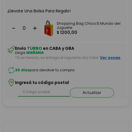
¡Llevate Una Bolsa Para Regalo!
Shopping Bag Chica El Mundo del
－
＋
Juguete
$
1200
,
00
Envío
TURBO
en CABA y GBA
Llega
MAÑANA
*Si es feriado, se entrega el siguiente día hábil.
Ver zonas
30 días
para devolver tu compra
Ingresá tu código postal
Actualizar