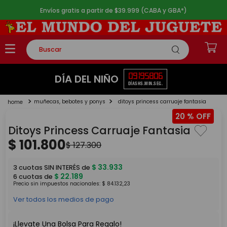
Envíos gratis a partir de $39.999 (CABA y GBA*)
Buscar
TÉRMINOS MÁS BUSCADOS
09
19
58
06
DÍA DEL NIÑO
DÍAS
HS.
MIN.
SEG.
1
.
rompecabezas
muñecas, bebotes y ponys
ditoys princess carruaje fantasia
2
.
lego
20 %
3
.
peluche
Ditoys Princess Carruaje Fantasia
4
.
monopatin
$
101
.
800
$
127
.
300
5
.
toy story
$
33
.
933
3
cuotas SIN INTERÉS de
$
22
.
189
6
cuotas de
Precio sin impuestos nacionales:
$
84
.
132
,
23
Ver todos los medios de pago
¡Llevate Una Bolsa Para Regalo!