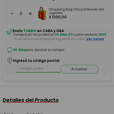
Shopping Bag Chica El Mundo del
－
＋
Juguete
$
1200
,
00
Envío
TURBO
en CABA y GBA
Comprá en las próximas
7h 58m 07s
para recibirlo
HOY
.
*Si es feriado, se entrega el siguiente día hábil.
Ver zonas
30 días
para devolver tu compra
Ingresá tu código postal
Actualizar
Detalles del Producto