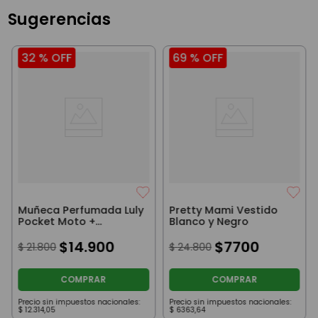
Sugerencias
32 %
OFF
69 %
OFF
Muñeca Perfumada Luly
Pretty Mami Vestido
Pocket Moto +
Blanco y Negro
Accesorios Lila
$
14
.
900
$
7700
$
21
.
800
$
24
.
800
COMPRAR
COMPRAR
Precio sin impuestos nacionales:
Precio sin impuestos nacionales:
$
12
.
314
,
05
$
6363
,
64