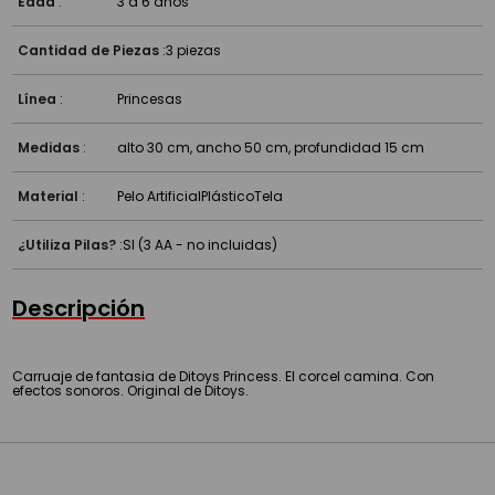
Edad
:
3 a 6 años
Cantidad de Piezas
:
3 piezas
Línea
:
Princesas
Medidas
:
alto 30 cm, ancho 50 cm, profundidad 15 cm
Material
:
Pelo Artificial
Plástico
Tela
¿Utiliza Pilas?
:
SI (3 AA - no incluidas)
Descripción
Carruaje de fantasia de Ditoys Princess. El corcel camina. Con
efectos sonoros. Original de Ditoys.