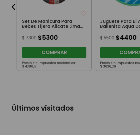
Set De Manicura Para
Juguete Para El 
Bebes Tijera Alicate Lima
Ballenita Aqua D
Con Estuche Blanco
Bambino Violeta
$
5300
$
4400
$
7300
$
5500
COMPRAR
COMPR
Precio sin impuestos nacionales:
Precio sin impuestos na
$
4380
,
17
$
3636
,
36
Últimos visitados