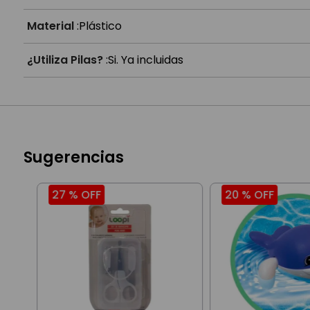
Material
:
Plástico
¿Utiliza Pilas?
:
Si. Ya incluidas
Sugerencias
27 %
OFF
20 %
OFF
os