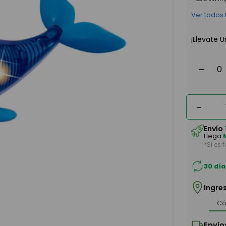
Ver todos
¡Llevate U
－
－
Envío
Llega
*Si es 
30 día
Ingre