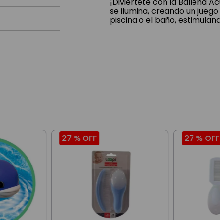
¡Diviértete con la Ballena A
se ilumina, creando un juego
piscina o el baño, estimuland
27 %
OFF
27 %
OFF