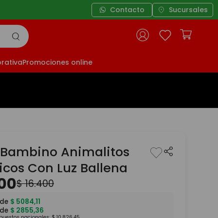
Contacto
Sucursales
rativa
Promociones online
 Bambino Animalitos
icos Con Luz Ballena
00
$
16
.
400
 de
$
5084
,
11
 de
$
2855
,
36
mpuestos nacionales:
$
10
.
826
,
45