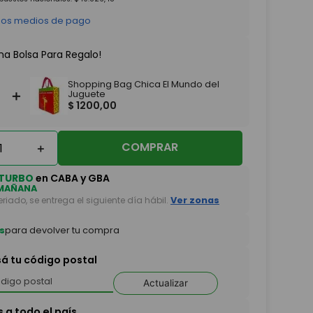
 los medios de pago
na Bolsa Para Regalo!
Shopping Bag Chica El Mundo del
＋
Juguete
$
1200
,
00
COMPRAR
＋
TURBO
en CABA y GBA
MAÑANA
feriado, se entrega el siguiente día hábil.
Ver zonas
s
para devolver tu compra
sá tu código postal
Actualizar