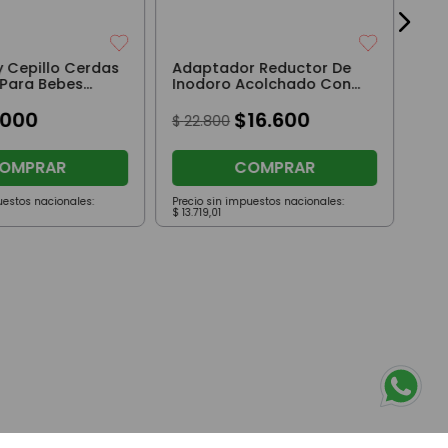
y Cepillo Cerdas
Adaptador Reductor De
 Para Bebes
Inodoro Acolchado Con
o Loopi
Clip Y Manija De
7000
Gato/Perro/Pajaro Loopi
$
16
.
600
$
22
.
800
OMPRAR
COMPRAR
uestos nacionales:
Precio sin impuestos nacionales:
Prec
$
13
.
719
,
01
$
79