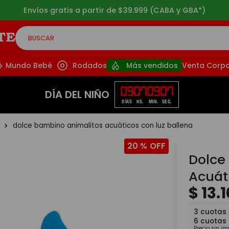
Envíos gratis a partir de $39.999 (CABA y GBA*)
BUSCAR
CADOS
Mundo Bebé
Rodados
Más vendidos
Venta Corpo
09
07
09
07
DÍA DEL NIÑO
DÍAS
HS.
MIN.
SEG.
o
dolce bambino animalitos acuáticos con luz ballena
20 %
Dolce
Acuát
$
13
.
1
3
cuotas
6
cuotas
Precio sin i