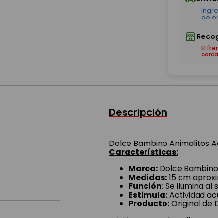
El ít
cerca
Descripción
Dolce Bambino Animalitos Ac
Características:
Marca:
Dolce Bambino
Medidas:
15 cm aprox
Función:
Se ilumina al 
Estimula:
Actividad acu
Producto:
Original de 