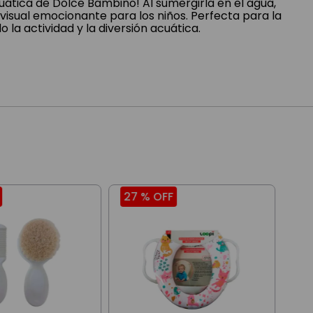
cuática de Dolce Bambino! Al sumergirla en el agua,
 visual emocionante para los niños. Perfecta para la
o la actividad y la diversión acuática.
27 %
OFF
20
Jug
Bañ
Nad
$
12