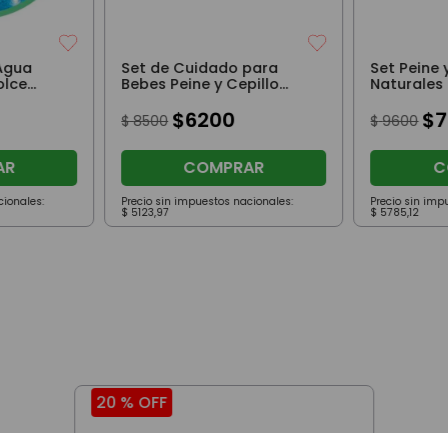
Agua
Set de Cuidado para
Set Peine 
olce
Bebes Peine y Cepillo
Naturales
Suave Celeste Loopi
+0m Blanc
$
6200
$
$
8500
$
9600
AR
COMPRAR
C
cionales:
Precio sin impuestos nacionales:
Precio sin imp
$
5123
,
97
$
5785
,
12
20 %
OFF