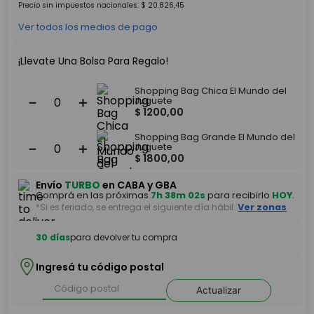
Precio sin impuestos nacionales:
$
20
.
826
,
45
Ver todos los medios de pago
¡Llevate Una Bolsa Para Regalo!
Shopping Bag Chica El Mundo del
－
＋
Juguete
$
1200
,
00
Shopping Bag Grande El Mundo del
－
＋
Juguete
$
1800
,
00
Envío
TURBO
en CABA y GBA
Comprá en las próximas
7h 38m 02s
para recibirlo
HOY
.
*Si es feriado, se entrega el siguiente día hábil.
Ver zonas
30 días
para devolver tu compra
Ingresá tu código postal
Actualizar