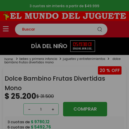
3 cuotas sin interés a partir de $49.999
Buscar
TÉRMINOS MÁS BUSCADOS
05
19
38
01
DÍA DEL NIÑO
DÍAS
HS.
MIN.
SEG.
1
.
rompecabezas
bebes y primera infancia
juguetes y entretenimientos
dolce
2
.
lego
bambino frutas divertidas mono
20 %
3
.
peluche
Dolce Bambino Frutas Divertidas
4
.
monopatin
Mono
5
.
toy story
$
25
.
200
$
31
.
500
COMPRAR
－
＋
$
9780
,
12
3
cuotas de
$
5492
,
76
6
cuotas de