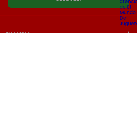
Nosotros
Compras
Contacto
Seguinos
El Mundo Del Juguete
© 2026 | Todos los derechos reservados
Defensa al consumidor