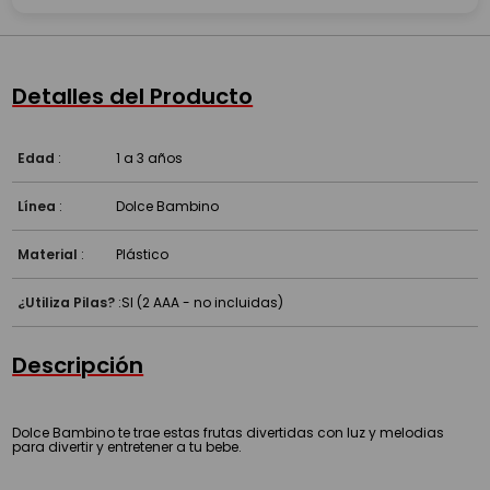
Detalles del Producto
Edad
:
1 a 3 años
Línea
:
Dolce Bambino
Material
:
Plástico
¿Utiliza Pilas?
:
SI (2 AAA - no incluidas)
Descripción
Dolce Bambino te trae estas frutas divertidas con luz y melodias
para divertir y entretener a tu bebe.