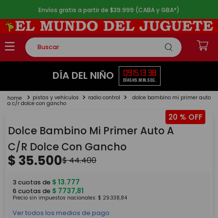
Envíos gratis a partir de $39.999 (CABA y GBA*)
Buscar
TÉRMINOS MÁS BUSCADOS
09
15
13
38
DÍA DEL NIÑO
DÍAS
HS.
MIN.
SEG.
1
.
rompecabezas
pistas y vehículos
radio control
dolce bambino mi primer auto
2
.
lego
a c/r dolce con gancho
20 %
3
.
peluche
Dolce Bambino Mi Primer Auto A
4
.
monopatin
C/R Dolce Con Gancho
5
.
toy story
$
35
.
500
$
44
.
400
$
13
.
777
3
cuotas de
$
7737
,
81
6
cuotas de
Precio sin impuestos nacionales:
$
29
.
338
,
84
Ver todos los medios de pago