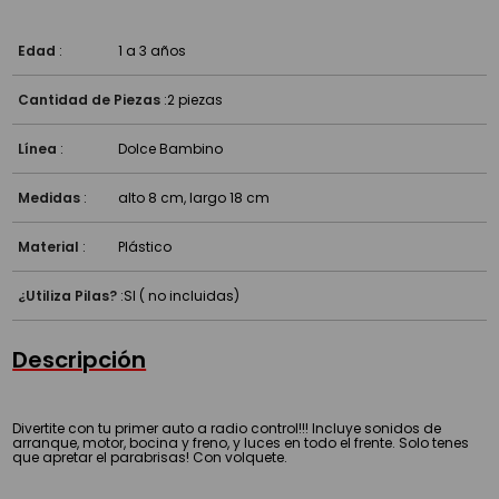
Edad
:
1 a 3 años
Cantidad de Piezas
:
2 piezas
Línea
:
Dolce Bambino
Medidas
:
alto 8 cm, largo 18 cm
Material
:
Plástico
¿Utiliza Pilas?
:
SI ( no incluidas)
Descripción
Divertite con tu primer auto a radio control!!! Incluye sonidos de
arranque, motor, bocina y freno, y luces en todo el frente. Solo tenes
que apretar el parabrisas! Con volquete.