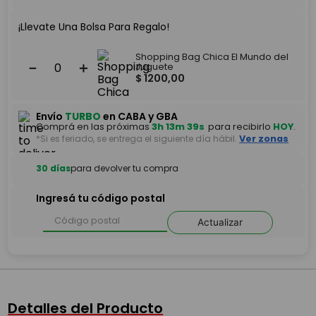
¡Llevate Una Bolsa Para Regalo!
Shopping Bag Chica El Mundo del
－
＋
Juguete
$
1200
,
00
Envío
TURBO
en CABA y GBA
Comprá en las próximas
3h 13m 39s
para recibirlo
HOY
.
*Si es feriado, se entrega el siguiente día hábil.
Ver zonas
30 días
para devolver tu compra
Ingresá tu código postal
Actualizar
Detalles del Producto