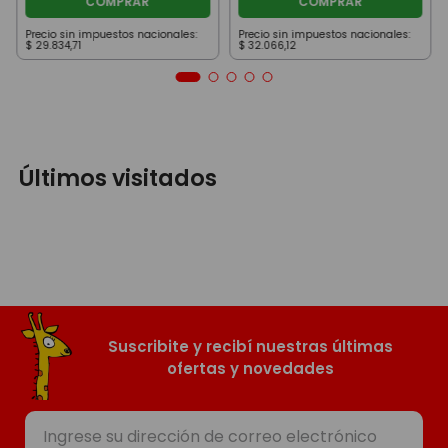
COMPRAR
COMPRAR
Precio sin impuestos nacionales:
Precio sin impuestos nacionales:
$
29
.
834
,
71
$
32
.
066
,
12
Últimos visitados
Suscribite y recibí nuestras últimas
ofertas y novedades