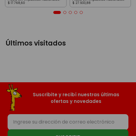
$
17
.
768
,
60
$
27
.
933
,
88
Últimos visitados
Suscribite y recibí nuestras últimas
ofertas y novedades