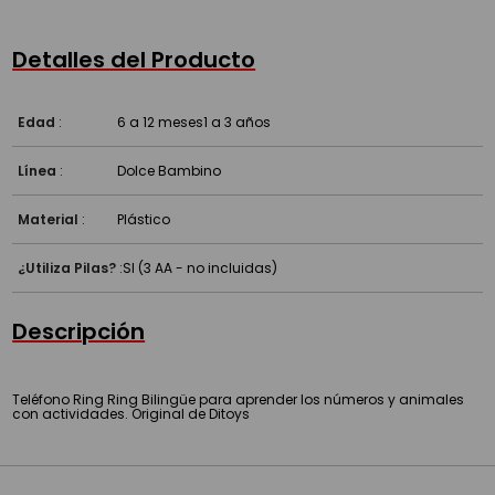
Detalles del Producto
Edad
:
6 a 12 meses
1 a 3 años
Línea
:
Dolce Bambino
Material
:
Plástico
¿Utiliza Pilas?
:
SI (3 AA - no incluidas)
Descripción
Teléfono Ring Ring Bilingüe para aprender los números y animales
con actividades. Original de Ditoys