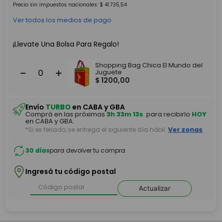
Precio sin impuestos nacionales:
$
41
.
735
,
54
Ver todos los medios de pago
¡Llevate Una Bolsa Para Regalo!
Shopping Bag Chica El Mundo del
－
＋
Juguete
$
1200
,
00
Envío
TURBO
en CABA y GBA
Comprá en las próximas
3h 33m 13s
para recibirlo
HOY
en CABA y GBA.
*Si es feriado, se entrega el siguiente día hábil.
Ver zonas
30 días
para devolver tu compra
Ingresá tu código postal
Actualizar