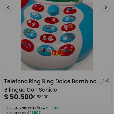
Telefono Ring Ring Dolce Bambino
Bilingüe Con Sonido
$
50
.
500
$
63
.
100
$
16
.
833
3
cuotas SIN INTERÉS de
$
11
.
007
6
cuotas de