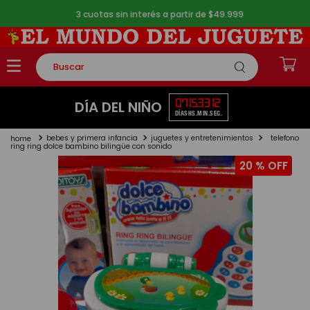
3 cuotas sin interés a partir de $49.999
Buscar
TÉRMINOS MÁS BUSCADOS
07
15
33
12
DÍA DEL NIÑO
DÍAS
HS.
MIN.
SEG.
1
.
rompecabezas
bebes y primera infancia
juguetes y entretenimientos
telefono
2
.
lego
ring ring dolce bambino bilingüe con sonido
20 %
3
.
peluche
4
.
monopatin
5
.
toy story