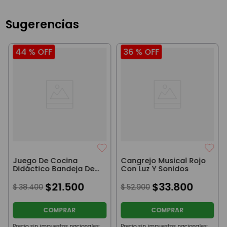
Sugerencias
44 %
OFF
36 %
OFF
Juego De Cocina
Cangrejo Musical Rojo
Didáctico Bandeja De
Con Luz Y Sonidos
Frutas Con Velcro
$
21
.
500
$
33
.
800
$
38
.
400
$
52
.
900
COMPRAR
COMPRAR
Precio sin impuestos nacionales:
Precio sin impuestos nacionales: