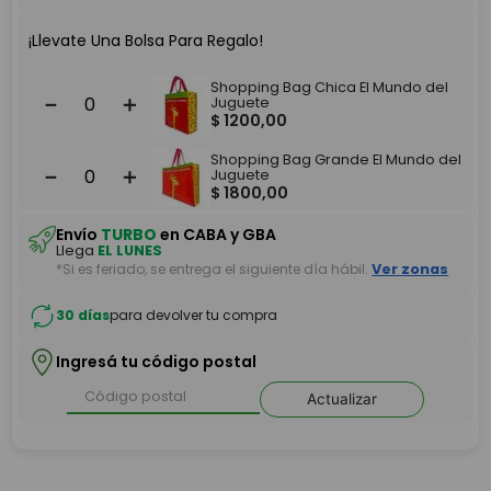
¡Llevate Una Bolsa Para Regalo!
Shopping Bag Chica El Mundo del
－
＋
Juguete
$
1200
,
00
Shopping Bag Grande El Mundo del
－
＋
Juguete
$
1800
,
00
Envío
TURBO
en CABA y GBA
Llega
EL LUNES
*Si es feriado, se entrega el siguiente día hábil.
Ver zonas
30 días
para devolver tu compra
Ingresá tu código postal
Actualizar