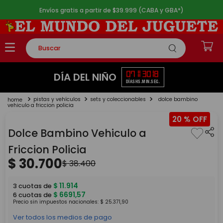
Envíos gratis a partir de $39.999 (CABA y GBA*)
Buscar
TÉRMINOS MÁS BUSCADOS
07
11
30
17
DÍA DEL NIÑO
DÍAS
HS.
MIN.
SEG.
1
.
rompecabezas
pistas y vehículos
sets y coleccionables
dolce bambino
2
.
lego
vehiculo a friccion policia
20 %
3
.
peluche
Dolce Bambino Vehiculo a
4
.
monopatin
Friccion Policia
5
.
toy story
$
30
.
700
$
38
.
400
$
11
.
914
3
cuotas de
$
6691
,
57
6
cuotas de
Precio sin impuestos nacionales:
$
25
.
371
,
90
Ver todos los medios de pago