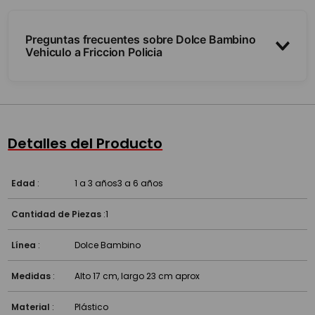
Preguntas frecuentes sobre Dolce Bambino
Vehiculo a Friccion Policia
¿Necesita pilas?
¿Para qué sirve?
Detalles del Producto
¿A partir de qué edad es?
Edad
:
1 a 3 años
3 a 6 años
Cantidad de Piezas
:
1
Línea
:
Dolce Bambino
Medidas
:
Alto 17 cm, largo 23 cm aprox
Material
:
Plástico