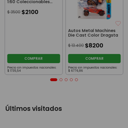
1:60 Coleccionables
Gas Monkey
$
2100
$
3500
Autos Metal Machines
Die Cast Color Dragsta
$
8200
$
13
.
400
COMPRAR
COMPRAR
Precio sin impuestos nacionales:
Precio sin impuestos nacionales:
$
1735
,
54
$
6776
,
86
Últimos visitados