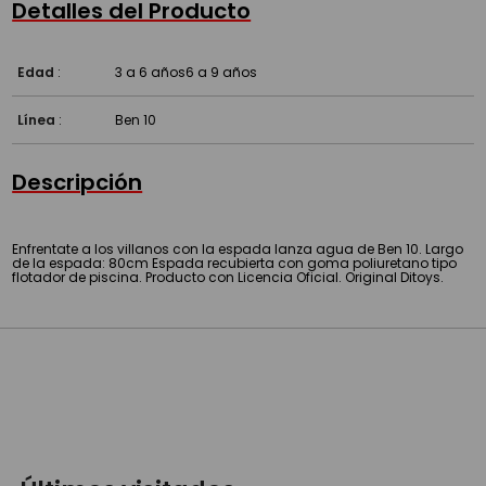
Detalles del Producto
Edad
:
3 a 6 años
6 a 9 años
Línea
:
Ben 10
Descripción
Enfrentate a los villanos con la espada lanza agua de Ben 10. Largo
de la espada: 80cm Espada recubierta con goma poliuretano tipo
flotador de piscina. Producto con Licencia Oficial. Original Ditoys.