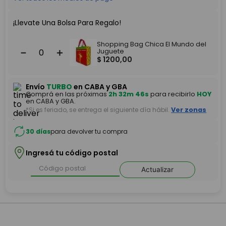
¡Llevate Una Bolsa Para Regalo!
Shopping Bag Chica El Mundo del
－
＋
Juguete
$
1200
,
00
Envío
TURBO
en CABA y GBA
Comprá en las próximas
2h 32m 46s
para recibirlo
HOY
en CABA y GBA.
*Si es feriado, se entrega el siguiente día hábil.
Ver zonas
30 días
para devolver tu compra
Ingresá tu código postal
Actualizar