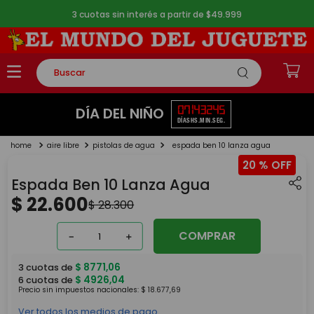
3 cuotas sin interés a partir de $49.999
Buscar
TÉRMINOS MÁS BUSCADOS
07
14
32
45
DÍA DEL NIÑO
DÍAS
HS.
MIN.
SEG.
1
.
rompecabezas
aire libre
pistolas de agua
espada ben 10 lanza agua
2
.
lego
20 %
3
.
peluche
Espada Ben 10 Lanza Agua
4
.
monopatin
$
22
.
600
$
28
.
300
5
.
toy story
COMPRAR
－
＋
$
8771
,
06
3
cuotas de
$
4926
,
04
6
cuotas de
Precio sin impuestos nacionales:
$
18
.
677
,
69
Ver todos los medios de pago