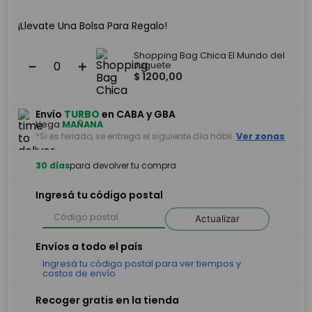
¡Llevate Una Bolsa Para Regalo!
Shopping Bag Chica El Mundo del
－
＋
Juguete
$
1200
,
00
Envío
TURBO
en CABA y GBA
Llega
MAÑANA
*Si es feriado, se entrega el siguiente día hábil.
Ver zonas
30 días
para devolver tu compra
Ingresá tu código postal
Actualizar