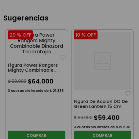
Sugerencias
20 %
OFF
10 %
OFF
Figura Power Rangers
Mighty Combinable
Dinozord Triceratops
$
64
.
000
$
80
.
000
3
cuotas sin interés de
$
21
.
333
Figura De Accion DC De
Green Lantern 15 Cm
$
59
.
400
$
66
.
000
3
cuotas sin interés de
$
19
.
800
COMPRAR
COMPRAR