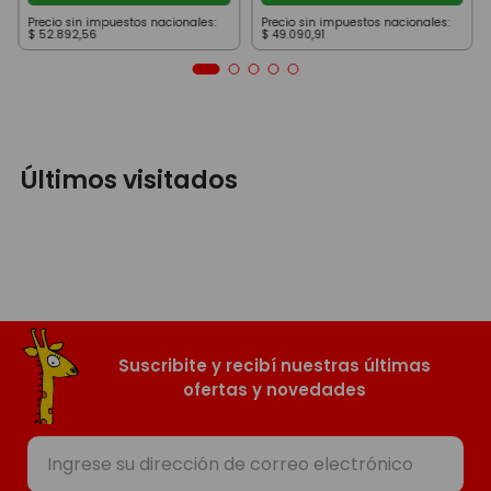
Precio sin impuestos nacionales:
Precio sin impuestos nacionales:
$
52
.
892
,
56
$
49
.
090
,
91
Últimos visitados
Suscribite y recibí nuestras últimas
ofertas y novedades