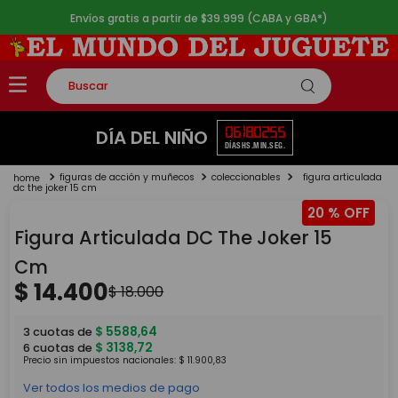
Envíos gratis a partir de $39.999 (CABA y GBA*)
Buscar
TÉRMINOS MÁS BUSCADOS
06
18
02
55
DÍA DEL NIÑO
DÍAS
HS.
MIN.
SEG.
1
.
rompecabezas
figuras de acción y muñecos
coleccionables
figura articulada
2
.
lego
dc the joker 15 cm
20 %
3
.
peluche
Figura Articulada DC The Joker 15
4
.
monopatin
Cm
5
.
toy story
$
14
.
400
$
18
.
000
$
5588
,
64
3
cuotas de
$
3138
,
72
6
cuotas de
Precio sin impuestos nacionales:
$
11
.
900
,
83
Ver todos los medios de pago