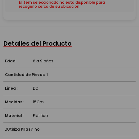
El ítem seleccionado no está disponible para
recogerlo cerca de su ubicación
Detalles del Producto
Edad
:
6 a 9 años
Cantidad de Piezas
:
1
Línea
:
DC
Medidas
:
15Cm
Material
:
Plástico
¿Utiliza Pilas?
:
no