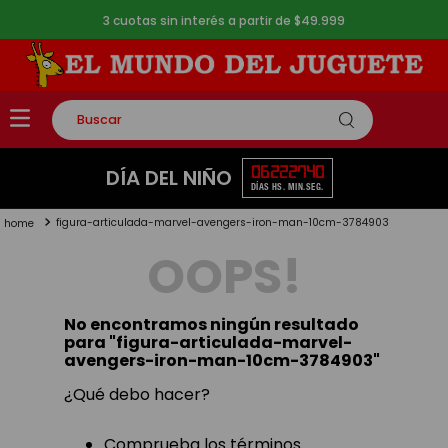
3 cuotas sin interés a partir de $49.999
Buscar
TÉRMINOS MÁS BUSCADOS
06
22
27
39
DÍA DEL NIÑO
DÍAS
HS.
MIN.
SEG.
1
.
rompecabezas
figura-articulada-marvel-avengers-iron-man-10cm-3784903
2
.
lego
OOPS!
3
.
peluche
4
.
monopatin
No encontramos ningún resultado
5
.
toy story
para "
figura-articulada-marvel-
avengers-iron-man-10cm-3784903
"
¿Qué debo hacer?
Comprueba los términos