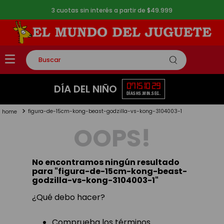
3 cuotas sin interés a partir de $49.999
Buscar
TÉRMINOS MÁS BUSCADOS
07
15
10
28
DÍA DEL NIÑO
DÍAS
HS.
MIN.
SEG.
1
.
rompecabezas
figura-de-15cm-kong-beast-godzilla-vs-kong-3104003-1
2
.
lego
OOPS!
3
.
peluche
4
.
monopatin
No encontramos ningún resultado
5
.
toy story
para "
figura-de-15cm-kong-beast-
godzilla-vs-kong-3104003-1
"
¿Qué debo hacer?
Comprueba los términos