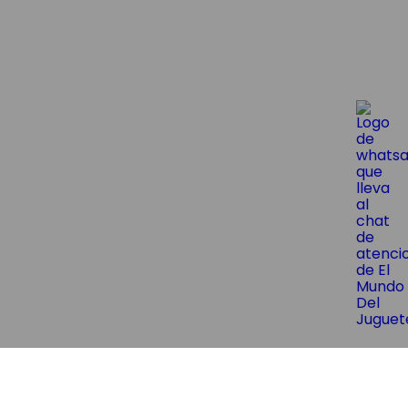
😱¡Suscríbite y obtene un 10% OF