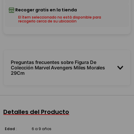
El ítem seleccionado no está disponible para
recogerlo cerca de su ubicación
Preguntas frecuentes sobre Figura De
Colección Marvel Avengers Miles Morales
29Cm
¿Es articulada?
¿De qué tamaño es?
Detalles del Producto
¿Es para jugar o exhibir?
Edad
:
6 a 9 años