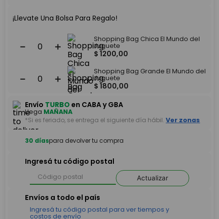
¡Llevate Una Bolsa Para Regalo!
Shopping Bag Chica El Mundo del
－
＋
Juguete
$
1200
,
00
Shopping Bag Grande El Mundo del
－
＋
Juguete
$
1800
,
00
Envío
TURBO
en CABA y GBA
Llega
MAÑANA
*Si es feriado, se entrega el siguiente día hábil.
Ver zonas
30 días
para devolver tu compra
Ingresá tu código postal
Actualizar