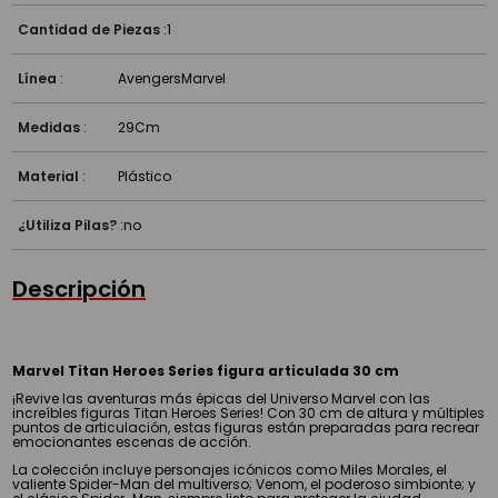
Cantidad de Piezas
:
1
Línea
:
Avengers
Marvel
Medidas
:
29Cm
Material
:
Plástico
¿Utiliza Pilas?
:
no
Descripción
Marvel Titan Heroes Series figura articulada 30 cm
¡Revive las aventuras más épicas del Universo Marvel con las
increíbles figuras Titan Heroes Series! Con 30 cm de altura y múltiples
puntos de articulación, estas figuras están preparadas para recrear
emocionantes escenas de acción.
La colección incluye personajes icónicos como Miles Morales, el
valiente Spider-Man del multiverso; Venom, el poderoso simbionte; y