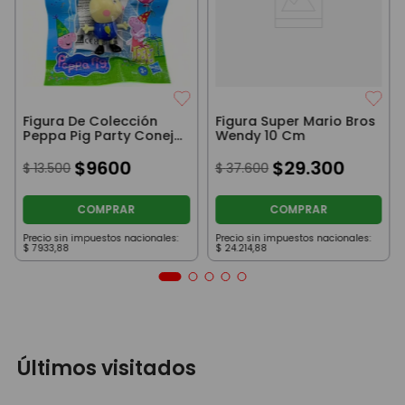
Figura De Colección
Figura Super Mario Bros
Peppa Pig Party Conejo
Wendy 10 Cm
Con Remera Azul 8Cm
$
9600
$
29
.
300
$
13
.
500
$
37
.
600
COMPRAR
COMPRAR
Precio sin impuestos nacionales:
Precio sin impuestos nacionales:
$
7933
,
88
$
24
.
214
,
88
Últimos visitados