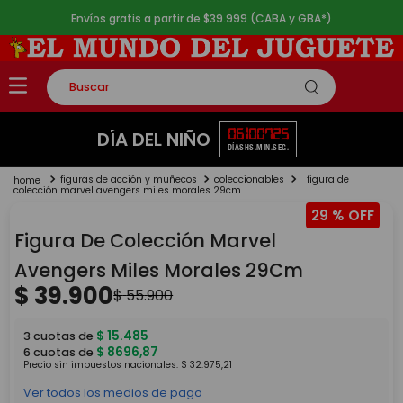
Envíos gratis a partir de $39.999 (CABA y GBA*)
Buscar
TÉRMINOS MÁS BUSCADOS
06
10
07
25
DÍA DEL NIÑO
DÍAS
HS.
MIN.
SEG.
1
.
rompecabezas
figuras de acción y muñecos
coleccionables
figura de
2
.
lego
colección marvel avengers miles morales 29cm
29 %
3
.
peluche
Figura De Colección Marvel
4
.
monopatin
Avengers Miles Morales 29Cm
5
.
toy story
$
39
.
900
$
55
.
900
$
15
.
485
3
cuotas de
$
8696
,
87
6
cuotas de
Precio sin impuestos nacionales:
$
32
.
975
,
21
Ver todos los medios de pago