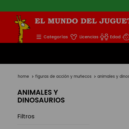
Envío
TÉRMINOS MÁS BUS
Categorías
Licencias
Edad
1
.
rompecabezas
2
.
lego
3
.
peluche
4
.
monopatin
figuras de acción y muñecos
animales y dino
5
.
toy story
ANIMALES Y
DINOSAURIOS
Filtros