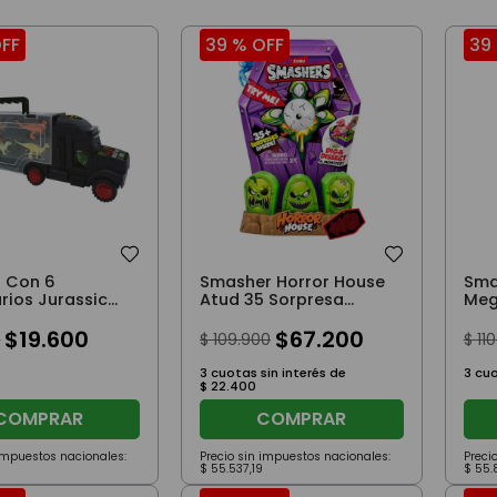
FF
39 %
OFF
39
 Con 6
Smasher Horror House
Sma
rios Jurassic
Atud 35 Sorpresa
Meg
orld
Araña Celeste Tiburón
$
19
.
600
$
67
.
200
0
$
109
.
900
$
110
3
cuotas sin interés de
3
cuo
$
22
.
400
COMPRAR
COMPRAR
 impuestos nacionales:
Precio sin impuestos nacionales:
Preci
$
55
.
537
,
19
$
55
.