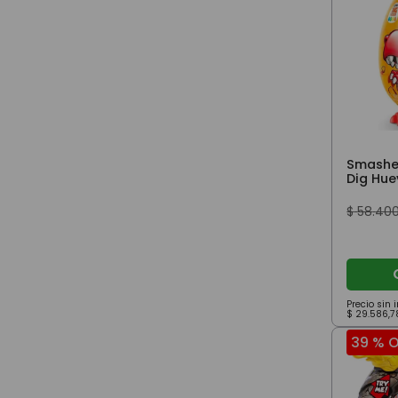
Smasher
Dig Hue
Velocir
$
58
.
40
Precio sin
$
29
.
586
,
7
39 %
O