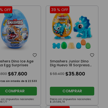
 %
OFF
39 %
OFF
shers Dino Ice Age
Smashers Junior Dino
a Egg Surprises
Dig Huevo 18 Sorpresas
Triceratops
$
67
.
600
$
35
.
800
.
800
$
58
.
400
tas sin interés de
$
22
.
533
COMPRAR
COMPRAR
o sin impuestos nacionales:
Precio sin impuestos nacionales:
867
,
77
$
29
.
586
,
78