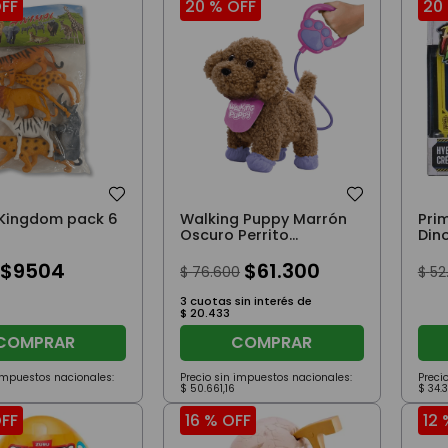
FF
20 %
OFF
20
 Kingdom pack 6
Walking Puppy Marrón
Pri
Oscuro Perrito
Din
Interactivo
Con
$
9504
$
61
.
300
$
76
.
600
$
52
3
cuotas sin interés de
$
20
.
433
COMPRAR
COMPRAR
 impuestos nacionales:
Precio sin impuestos nacionales:
Preci
$
50
.
661
,
16
$
34
.
FF
16 %
OFF
12 