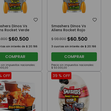
shers Dinos Vs
Smashers Dinos Vs
ens Rocket Verde
Aliens Rocket Rojo
$
60
.
500
$
60
.
500
.
800
$
98
.
800
tas sin interés de
$
20
.
166
3
cuotas sin interés de
$
20
.
166
COMPRAR
COMPRAR
o sin impuestos nacionales:
Precio sin impuestos nacionales:
000
,
00
$
50
.
000
,
00
%
OFF
39 %
OFF