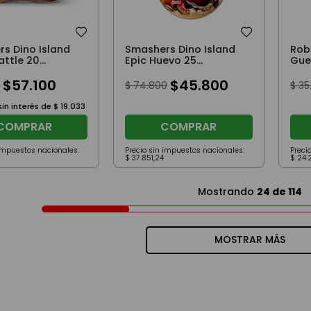
s Dino Island
Smashers Dino Island
Rob
attle 20
Epic Huevo 25
Gue
a Rojo
Sorpresas Rojo
$
57
.
100
$
45
.
800
0
$
74
.
800
$
35
in interés de
$
19
.
033
COMPRAR
COMPRAR
 impuestos nacionales:
Precio sin impuestos nacionales:
Preci
$
37
.
851
,
24
$
24
.
Mostrando
24 de 114
MOSTRAR MÁS