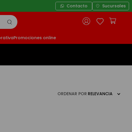
3 cuotas sin interés a partir de $4
Contacto
Sucursales
rativa
Promociones online
ORDENAR POR
RELEVANCIA