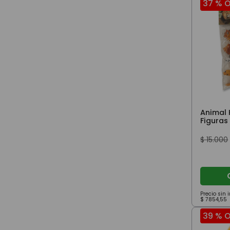
37 %
O
Animal
Figuras
$
15
.
000
Precio sin
$
7854
,
55
39 %
O