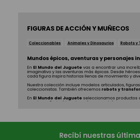
FIGURAS DE ACCIÓN Y MUÑECOS
Coleccionables
Animales y Dinosaurios
Robots y
Mundos épicos, aventuras y personajes i
En
El Mundo del Juguete
vas a encontrar una increí
imaginativo y las aventuras más épicas. Desde héroes,
cada figura inspira historias llenas de movimiento y div
Nuestra colección incluye modelos articulados, figura
coleccionistas. También ofrecemos
robots y transf
En
El Mundo del Juguete
seleccionamos productos du
aventuras. Explorá la categoría y encontrá a sus nuevos
Recibí nuestras últim