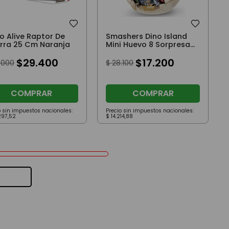
o Alive Raptor De
Smashers Dino Island
rra 25 Cm Naranja
Mini Huevo 8 Sorpresas
Negro
$
29
.
400
$
17
.
200
.
000
$
28
.
100
COMPRAR
COMPRAR
o sin impuestos nacionales:
Precio sin impuestos nacionales:
297
,
52
$
14
.
214
,
88