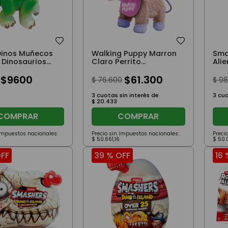
Dinos Muñecos
Walking Puppy Marron
Sma
 Dinosaurios
Claro Perrito
Ali
aurio
Interactivo
$
9600
$
61
.
300
$
76
.
600
$
98
3
cuotas sin interés de
3
cuo
$
20
.
433
COMPRAR
COMPRAR
 impuestos nacionales:
Precio sin impuestos nacionales:
Preci
$
50
.
661
,
16
$
50
.
FF
39 %
OFF
16 