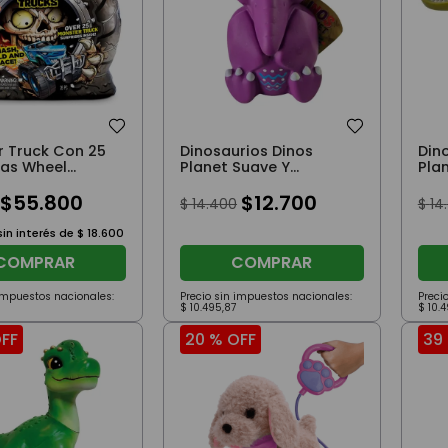
 Truck Con 25
Dinosaurios Dinos
Din
sas Wheel
Planet Suave Y
Pla
s Amarillo
Blandito Repty Violeta
Bla
$
55
.
800
$
12
.
700
$
14
.
400
$
14
.
in interés de
$
18
.
600
COMPRAR
COMPRAR
 impuestos nacionales:
Precio sin impuestos nacionales:
Preci
$
10
.
495
,
87
$
10
.
4
FF
20 %
OFF
39