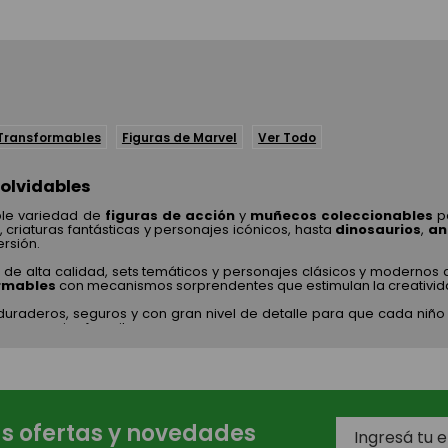
 Transformables
Figuras de Marvel
Ver Todo
nolvidables
ble variedad de
figuras de acción
y
muñecos coleccionables
p
 criaturas fantásticas y personajes icónicos, hasta
dinosaurios
,
an
ersión.
s de alta calidad, sets temáticos y personajes clásicos y modernos
ormables
con mecanismos sorprendentes que estimulan la creativida
raderos, seguros y con gran nivel de detalle para que cada niño
 personajes favoritos.
as ofertas y novedades