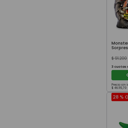
Monster
Sorpre
Smasher
$
91
.
200
3
cuotas s
Precio sin
$
46
.
115
,
70
28 %
O