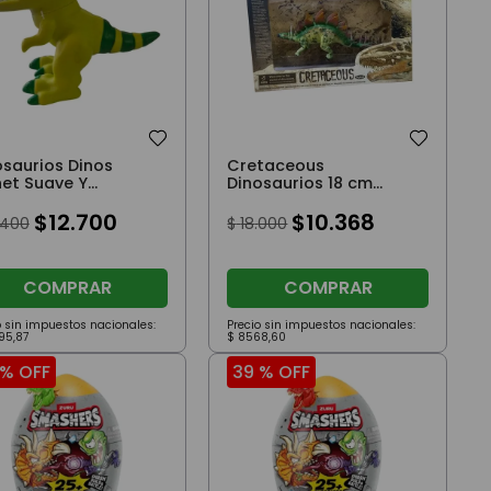
osaurios Dinos
Cretaceous
net Suave Y
Dinosaurios 18 cm
ndito Rexy Verde
Estegosaurio
$
12
.
700
$
10
.
368
400
$
18
.
000
COMPRAR
COMPRAR
o sin impuestos nacionales:
Precio sin impuestos nacionales:
95
,
87
$
8568
,
60
 %
OFF
39 %
OFF