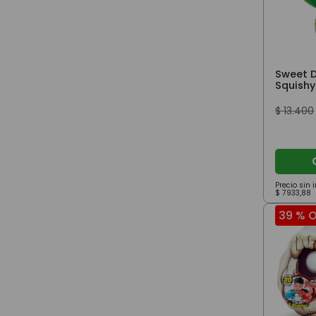
Sweet 
Squishy
Brontos
$
13
.
400
Precio sin
$
7933
,
88
39 %
O