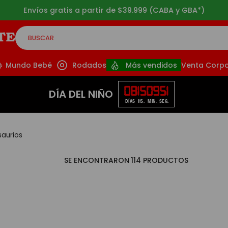
s gratis a partir de $39.999 (CABA y GBA*)
BUSCAR
CADOS
Mundo Bebé
Rodados
Más vendidos
Venta Corpo
08
15
09
50
DÍA DEL NIÑO
DÍAS
HS.
MIN.
SEG.
saurios
114
PRODUCTOS