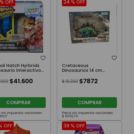
 %
OFF
24 %
OFF
mal Hatch Hyrbrids
Cretaceous
osaurio Interactivo
Dinosaurios 14 cm
 Huevo
Estegosaurio
$
41
.
600
$
7872
.
000
$
10
.
300
COMPRAR
COMPRAR
o sin impuestos nacionales:
Precio sin impuestos nacionales:
380
,
17
$
6505
,
79
%
OFF
39 %
OFF