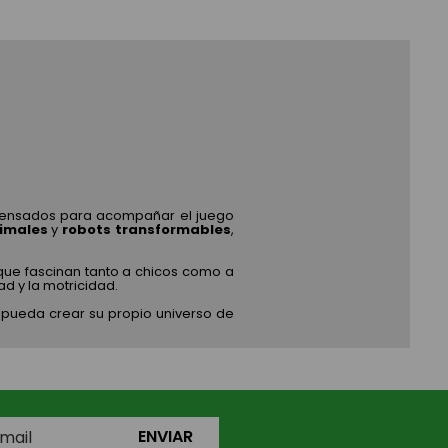
ensados para acompañar el juego
imales
y
robots transformables
,
 que fascinan tanto a chicos como a
d y la motricidad.
 pueda crear su propio universo de
ENVIAR