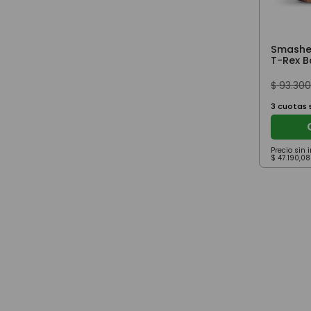
Smasher
T-Rex B
Sorpres
$
93
.
30
3
cuotas s
Precio sin
$
47
.
190
,
08