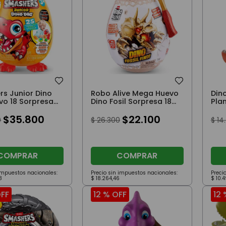
s Junior Dino
Robo Alive Mega Huevo
Din
vo 18 Sorpresas
Dino Fosil Sorpresa 18
Pla
aptor
Cm
Bla
$
35
.
800
$
22
.
100
0
$
26
.
300
$
14
.
COMPRAR
COMPRAR
 impuestos nacionales:
Precio sin impuestos nacionales:
Preci
8
$
18
.
264
,
46
$
10
.
4
FF
12 %
OFF
12 