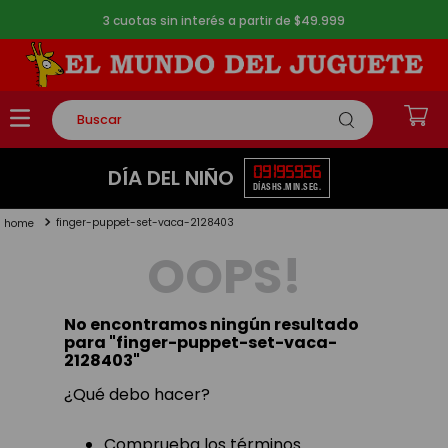
3 cuotas sin interés a partir de $49.999
Buscar
TÉRMINOS MÁS BUSCADOS
09
19
59
25
DÍA DEL NIÑO
DÍAS
HS.
MIN.
SEG.
1
.
rompecabezas
finger-puppet-set-vaca-2128403
2
.
lego
OOPS!
3
.
peluche
4
.
monopatin
No encontramos ningún resultado
5
.
toy story
para "
finger-puppet-set-vaca-
2128403
"
¿Qué debo hacer?
Comprueba los términos