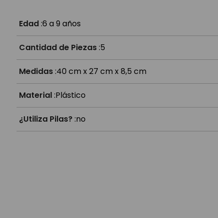
¿A partir de qué edad es?
Edad
:
6 a 9 años
Cantidad de Piezas
:
5
Medidas
:
40 cm x 27 cm x 8,5 cm
Material
:
Plástico
¿Utiliza Pilas?
:
no