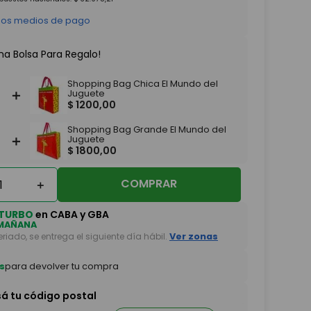
 los medios de pago
na Bolsa Para Regalo!
Shopping Bag Chica El Mundo del
＋
Juguete
$
1200
,
00
Shopping Bag Grande El Mundo del
＋
Juguete
$
1800
,
00
COMPRAR
＋
TURBO
en CABA y GBA
MAÑANA
feriado, se entrega el siguiente día hábil.
Ver zonas
s
para devolver tu compra
sá tu código postal