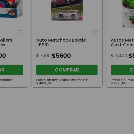
ollers
Auto Matchbox Beetle
Autos Met
les
JBP10
Cast Colo
00
$
5600
$
$
7000
$
13
.
400
AR
COMPRAR
C
cionales:
Precio sin impuestos nacionales:
Precio sin imp
$
4628
,
10
$
6776
,
86