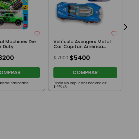
al Machines Die
Vehículo Avengers Metal
r Duty
Car Capitán América
Celeste
8200
$
5400
$
7900
OMPRAR
COMPRAR
uestos nacionales:
Precio sin impuestos nacionales:
Prec
$
4462
,
81
$
36