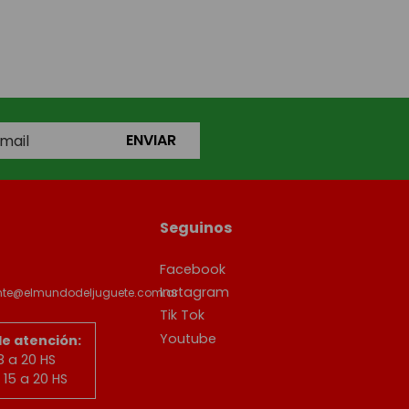
ENVIAR
Seguinos
Facebook
Instagram
ente@elmundodeljuguete.com.ar
Tik Tok
Youtube
de atención:
8 a 20 HS
15 a 20 HS