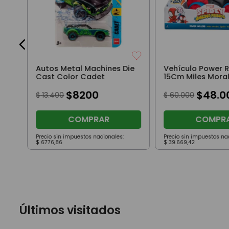
Autos Metal Machines Die
Vehículo Power R
Cast Color Cadet
15Cm Miles Mora
$
8200
$
48
.
0
$
13
.
400
$
60
.
000
COMPRAR
COMPR
Precio sin impuestos nacionales:
Precio sin impuestos na
$
6776
,
86
$
39
.
669
,
42
Últimos visitados