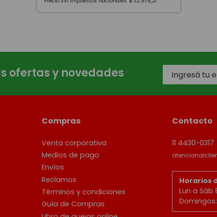
Precio sin impuestos nacionales:
$
32
.
975
,
21
as ofertas y novedades
Compras
Contacto
Venta corporativa
11 4430-0317
Medios de pago
atencionalcli
Envíos
Reclamos
Horarios 
Lun a Sáb 
Términos y condiciones
Domingos: 
Guía de Compras
Libro de quejas online