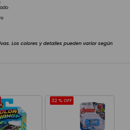
s
lado
vo
ivas. Los colores y detalles pueden variar según
32 %
OFF
20
Aut
Col
NYC
$
5