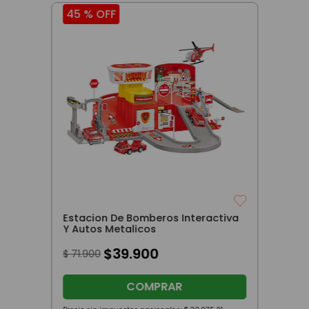
45 %
OFF
Estacion De Bomberos Interactiva
Y Autos Metalicos
$
39
.
900
$
71
.
900
COMPRAR