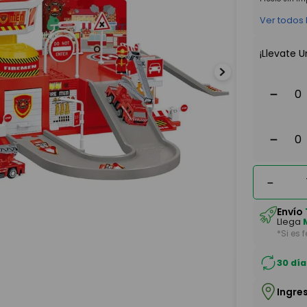
Ver todos
¡Llevate U
－
－
－
Envío
Llega
*Si es 
30 día
Ingre