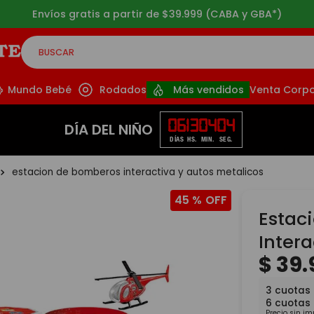
s gratis a partir de $39.999 (CABA y GBA*)
BUSCAR
CADOS
Mundo Bebé
Rodados
Más vendidos
Venta Corpo
06
13
04
03
DÍA DEL NIÑO
DÍAS
HS.
MIN.
SEG.
estacion de bomberos interactiva y autos metalicos
45 %
Estac
Intera
$
39
.
3
cuotas
6
cuotas
Precio sin i