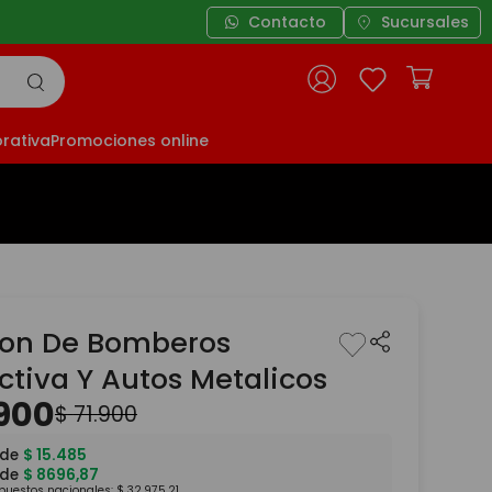
3 cuotas sin interés a partir de $4
Contacto
Sucursales
rativa
Promociones online
ion De Bomberos
ctiva Y Autos Metalicos
900
$
71
.
900
 de
$
15
.
485
 de
$
8696
,
87
mpuestos nacionales:
$
32
.
975
,
21