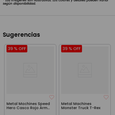
* Las imágenes son ilustrativas. Los colores y detalles pueden variar
según disponibilidad.
Sugerencias
39 %
OFF
39 %
OFF
Metal Machines Speed
Metal Machines
Hero Casco Rojo Arma
Monster Truck T-Rex
Tu Auto