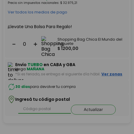
Precio sin impuestos nacionales:
$
32
.
975
,
21
Ver todos los medios de pago
¡Llevate Una Bolsa Para Regalo!
Shopping Bag Chica El Mundo del
－
＋
Juguete
$
1200
,
00
Envío
TURBO
en CABA y GBA
Llega
MAÑANA
*Si es feriado, se entrega el siguiente día hábil.
Ver zonas
30 días
para devolver tu compra
Ingresá tu código postal
Actualizar