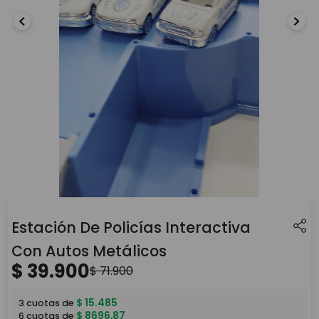
Estación De Policías Interactiva
Con Autos Metálicos
$
39
.
900
$
71
.
900
$
15
.
485
3
cuotas de
$
8696
,
87
6
cuotas de