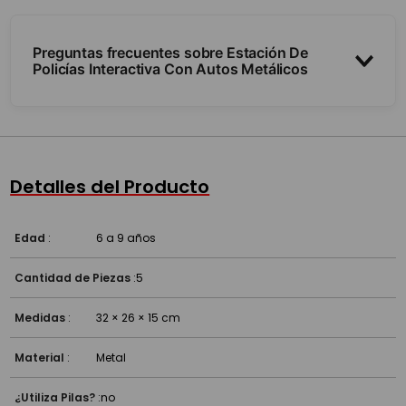
Preguntas frecuentes sobre Estación De
Policías Interactiva Con Autos Metálicos
¿Qué incluye?
¿Qué estimula?
Detalles del Producto
¿A partir de qué edad es?
Edad
:
6 a 9 años
Cantidad de Piezas
:
5
Medidas
:
32 × 26 × 15 cm
Material
:
Metal
¿Utiliza Pilas?
:
no