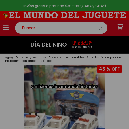
Envíos gratis a partir de $39.999 (CABA y GBA*)
Buscar
TÉRMINOS MÁS BUSCADOS
07
23
20
14
DÍA DEL NIÑO
DÍAS
HS.
MIN.
SEG.
1
.
rompecabezas
pistas y vehículos
sets y coleccionables
estación de policías
2
.
lego
interactiva con autos metálicos
45 %
3
.
peluche
4
.
monopatin
5
.
toy story