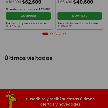
$
62
.
600
$
40
.
600
$
102
.
300
$
66
.
400
3
cuotas sin interés de
$
20
.
866
COMPRAR
COMPRAR
Precio sin impuestos nacionales:
Precio sin impuestos nacionales:
$
51
.
735
,
54
$
33
.
553
,
72
Últimos visitados
Suscribite y recibí nuestras últimas
ofertas y novedades