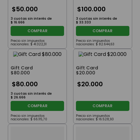
$
50
.
000
$
100
.
000
3
cuotas sin interés de
3
cuotas sin interés de
$
16
.
666
$
33
.
333
COMPRAR
COMPRAR
Precio sin impuestos
Precio sin impuestos
nacionales:
$
41
.
322
,
31
nacionales:
$
82
.
644
,
63
Gift Card
Gift Card
$80.000
$20.000
$
80
.
000
$
20
.
000
3
cuotas sin interés de
$
26
.
666
COMPRAR
COMPRAR
Precio sin impuestos
Precio sin impuestos
nacionales:
$
66
.
115
,
70
nacionales:
$
16
.
528
,
93