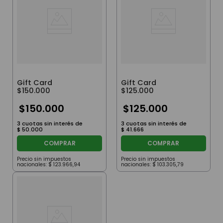
Gift Card
Gift Card
$150.000
$125.000
$
150
.
000
$
125
.
000
3
cuotas sin interés de
3
cuotas sin interés de
$
50
.
000
$
41
.
666
COMPRAR
COMPRAR
Precio sin impuestos
Precio sin impuestos
nacionales:
$
123
.
966
,
94
nacionales:
$
103
.
305
,
79