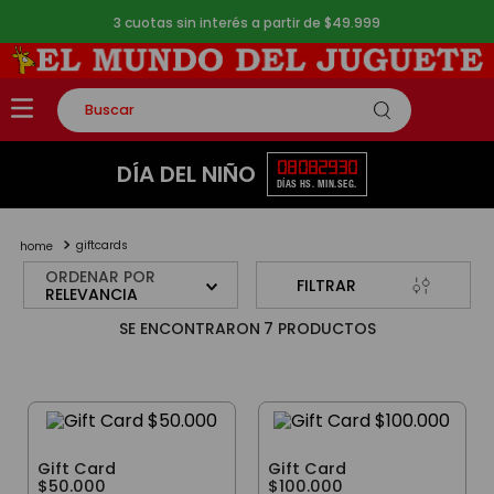
3 cuotas sin interés a partir de $49.999
Buscar
TÉRMINOS MÁS BUSCADOS
08
08
29
30
DÍA DEL NIÑO
DÍAS
HS.
MIN.
SEG.
1
.
rompecabezas
2
.
lego
giftcards
3
.
peluche
ORDENAR POR
FILTRAR
RELEVANCIA
4
.
monopatin
7
PRODUCTOS
5
.
toy story
Gift Card
Gift Card
$50.000
$100.000