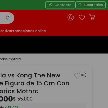
Contacto
Sucursales
rativa
Promociones online
sorios mothra
lla vs Kong The New
e Figura de 15 Cm Con
orios Mothra
000
$
55
.
000
 de
$
17
.
076