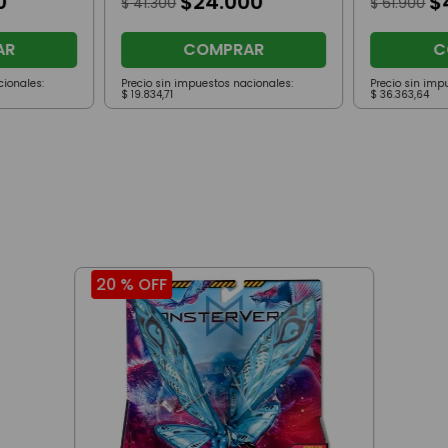
0
$
24
.
000
$
$
41
.
300
$
61
.
900
AR
COMPRAR
C
cionales:
Precio sin impuestos nacionales:
Precio sin imp
$
19
.
834
,
71
$
36
.
363
,
64
20 %
OFF