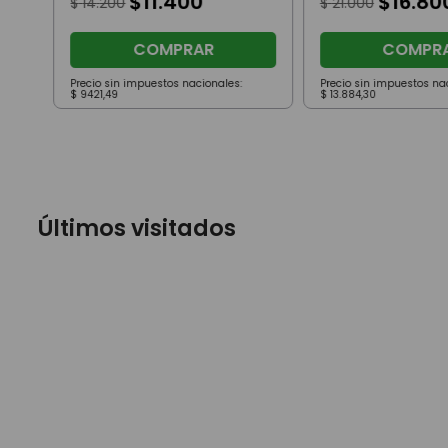
$
11
.
400
$
16
.
80
$
14
.
200
$
21
.
000
COMPRAR
COMPR
Precio sin impuestos nacionales:
Precio sin impuestos na
$
9421
,
49
$
13
.
884
,
30
Últimos visitados