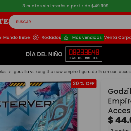
3 cuotas sin interés a partir de $49.999
BUSCAR
CADOS
Mundo Bebé
Rodados
Más vendidos
Venta Corpo
08
23
36
47
DÍA DEL NIÑO
DÍAS
HS.
MIN.
SEG.
bles
godzilla vs kong the new empire figura de 15 cm con acce
20 %
Godzi
Empir
Acces
$
44
.
3
cuotas