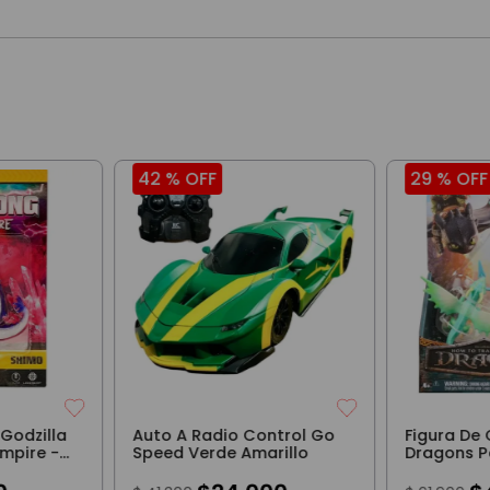
42 %
OFF
29 %
OFF
 Godzilla
Auto A Radio Control Go
Figura De
mpire -
Speed Verde Amarillo
Dragons 
Terrible T