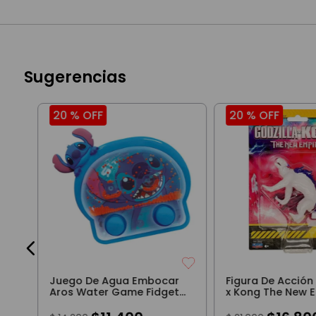
Sugerencias
20 %
OFF
20 %
OFF
3
Juego De Agua Embocar
Figura De Acción
Aros Water Game Fidget
x Kong The New E
De Stitch Celeste
Shimo