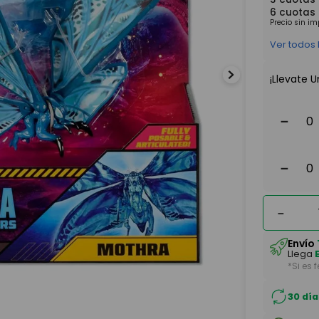
6
cuotas
Precio sin i
Ver todos
¡Llevate U
－
－
－
Envío
Llega
*Si es 
30 día