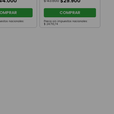
44
.
000
$
29
.
900
$
43
.
800
OMPRAR
COMPRAR
uestos nacionales:
Precio sin impuestos nacionales:
Prec
$
24
.
710
,
74
$
20
.