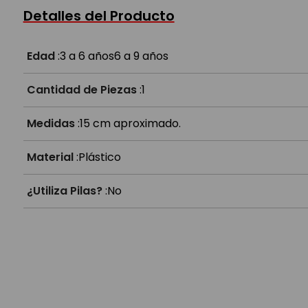
¿De qué tamaño es?
Detalles del Producto
Edad
:
3 a 6 años
6 a 9 años
Cantidad de Piezas
:
1
Medidas
:
15 cm aproximado.
Material
:
Plástico
¿Utiliza Pilas?
:
No