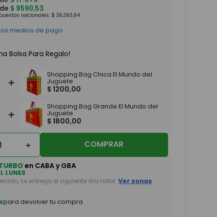
 de
$
9590
,
53
mpuestos nacionales:
$
36
.
363
,
64
 los medios de pago
na Bolsa Para Regalo!
Shopping Bag Chica El Mundo del
＋
Juguete
$
1200
,
00
Shopping Bag Grande El Mundo del
＋
Juguete
$
1800
,
00
COMPRAR
＋
TURBO
en CABA y GBA
EL LUNES
feriado, se entrega el siguiente día hábil.
Ver zonas
s
para devolver tu compra