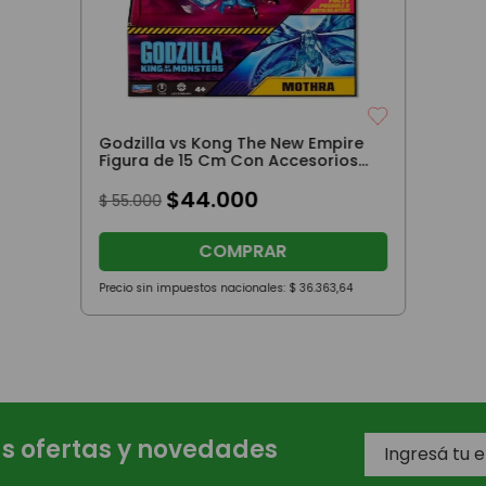
Godzilla vs Kong The New Empire
Figura de 15 Cm Con Accesorios
Mothra
$
44
.
000
$
55
.
000
COMPRAR
Precio sin impuestos nacionales:
$
36
.
363
,
64
as ofertas y novedades