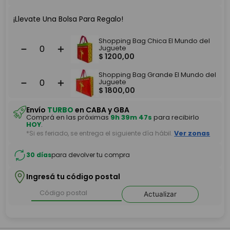
¡Llevate Una Bolsa Para Regalo!
Shopping Bag Chica El Mundo del
－
＋
Juguete
$
1200
,
00
Shopping Bag Grande El Mundo del
－
＋
Juguete
$
1800
,
00
Envío
TURBO
en CABA y GBA
Comprá en las próximas
9h 39m 47s
para recibirlo
HOY
.
*Si es feriado, se entrega el siguiente día hábil.
Ver zonas
30 días
para devolver tu compra
Ingresá tu código postal
Actualizar