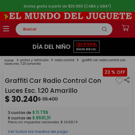
Envíos gratis a partir de $39.999 (CABA y GBA*)
Buscar
TÉRMINOS MÁS BUSCADOS
08
21
39
46
DÍA DEL NIÑO
DÍAS
HS.
MIN.
SEG.
1
.
rompecabezas
pistas y vehículos
radio control
graffiti car radio control con
2
.
lego
luces esc. 1:20 amarillo
23 %
3
.
peluche
Graffiti Car Radio Control Con
4
.
monopatin
Luces Esc. 1:20 Amarillo
5
.
toy story
$
30
.
240
$
39
.
400
$
11
.
736
3
cuotas de
$
6591
,
31
6
cuotas de
Precio sin impuestos nacionales:
$
24
.
991
,
74
Ver todos los medios de pago