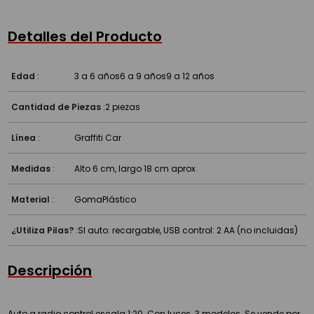
Detalles del Producto
Edad
:
3 a 6 años
6 a 9 años
9 a 12 años
Cantidad de Piezas
:
2 piezas
Línea
:
Graffiti Car
Medidas
:
Alto 6 cm, largo 18 cm aprox
Material
:
Goma
Plástico
¿Utiliza Pilas?
:
SI auto: recargable, USB control: 2 AA (no incluidas)
Descripción
Auto a radio control escala 1:20. Con luces. 3 modelos. Se vende por