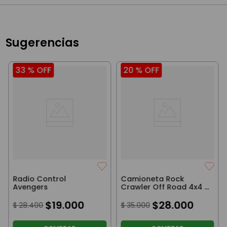
Sugerencias
33 %
OFF
20 %
OFF
Radio Control
Camioneta Rock
Avengers
Crawler Off Road 4x4 A
Radio Control Incluye
$
19
.
000
Bacteria Y Cable USB
$
28
.
000
$
28
.
400
$
35
.
000
Rojo