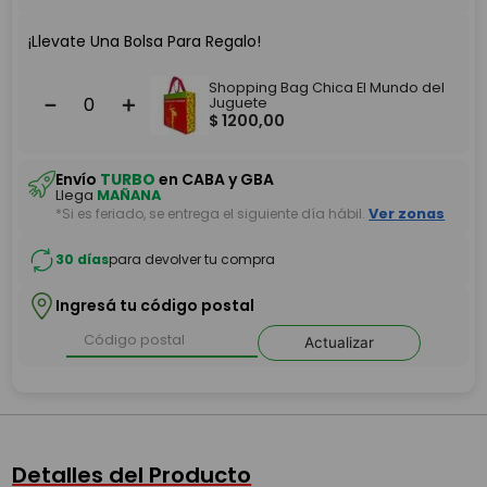
¡Llevate Una Bolsa Para Regalo!
Shopping Bag Chica El Mundo del
－
＋
Juguete
$
1200
,
00
Envío
TURBO
en CABA y GBA
Llega
MAÑANA
*Si es feriado, se entrega el siguiente día hábil.
Ver zonas
30 días
para devolver tu compra
Ingresá tu código postal
Actualizar
Detalles del Producto