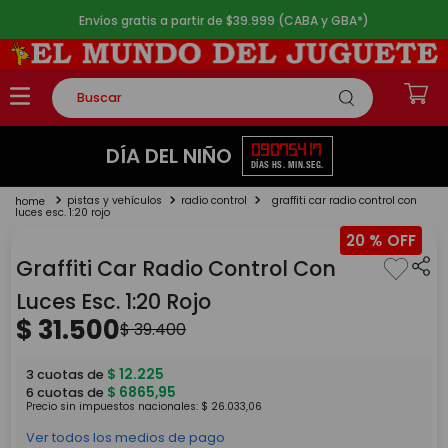
Envíos gratis a partir de $39.999 (CABA y GBA*)
Buscar
TÉRMINOS MÁS BUSCADOS
09
07
54
17
DÍA DEL NIÑO
DÍAS
HS.
MIN.
SEG.
1
.
rompecabezas
pistas y vehículos
radio control
graffiti car radio control con
2
.
lego
luces esc. 1:20 rojo
20 %
3
.
peluche
Graffiti Car Radio Control Con
4
.
monopatin
Luces Esc. 1:20 Rojo
5
.
toy story
$
31
.
500
$
39
.
400
$
12
.
225
3
cuotas de
$
6865
,
95
6
cuotas de
Precio sin impuestos nacionales:
$
26
.
033
,
06
Ver todos los medios de pago