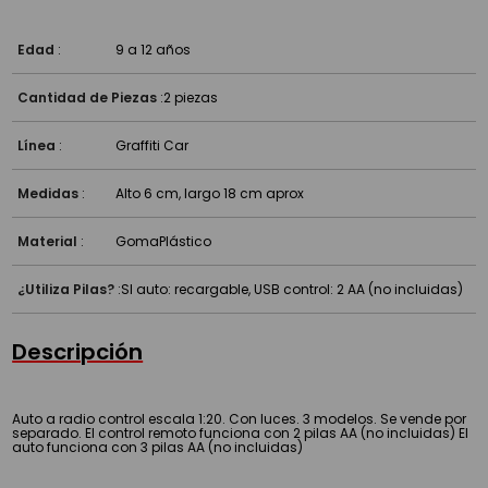
Edad
:
9 a 12 años
Cantidad de Piezas
:
2 piezas
Línea
:
Graffiti Car
Medidas
:
Alto 6 cm, largo 18 cm aprox
Material
:
Goma
Plástico
¿Utiliza Pilas?
:
SI auto: recargable, USB control: 2 AA (no incluidas)
Descripción
Auto a radio control escala 1:20. Con luces. 3 modelos. Se vende por
separado. El control remoto funciona con 2 pilas AA (no incluidas) El
auto funciona con 3 pilas AA (no incluidas)