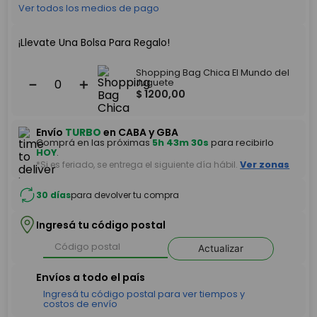
Ver todos los medios de pago
¡Llevate Una Bolsa Para Regalo!
Shopping Bag Chica El Mundo del
－
＋
Juguete
$
1200
,
00
Envío
TURBO
en CABA y GBA
Comprá en las próximas
5h 43m 30s
para recibirlo
HOY
.
*Si es feriado, se entrega el siguiente día hábil.
Ver zonas
30 días
para devolver tu compra
Ingresá tu código postal
Actualizar