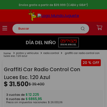
Envíos gratis a partir de $39.999 (CABA y GBA*)
Buscar
TÉRMINOS MÁS BUSCADOS
09
17
43
29
DÍA DEL NIÑO
DÍAS
HS.
MIN.
SEG.
1
.
rompecabezas
pistas y vehículos
radio control
graffiti car radio control con
2
.
lego
luces esc. 1:20 azul
20 %
3
.
peluche
Graffiti Car Radio Control Con
4
.
monopatin
Luces Esc. 1:20 Azul
5
.
toy story
$
31
.
500
$
39
.
400
$
12
.
225
3
cuotas de
$
6865
,
95
6
cuotas de
Precio sin impuestos nacionales:
$
26
.
033
,
06