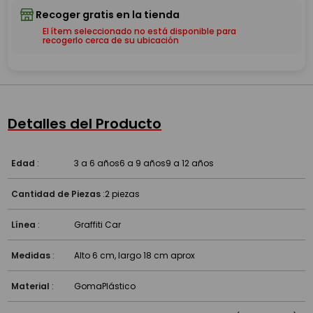
El ítem seleccionado no está disponible para
recogerlo cerca de su ubicación
Detalles del Producto
Edad
:
3 a 6 años
6 a 9 años
9 a 12 años
Cantidad de Piezas
:
2 piezas
Línea
:
Graffiti Car
Medidas
:
Alto 6 cm, largo 18 cm aprox
Material
:
Goma
Plástico