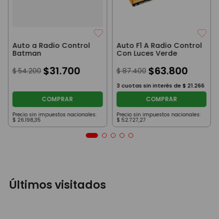
Auto a Radio Control
Auto F1 A Radio Control
Batman
Con Luces Verde
$
31
.
700
$
63
.
800
$
54
.
200
$
87
.
400
3
cuotas sin interés de
$
21
.
266
COMPRAR
COMPRAR
Precio sin impuestos nacionales:
Precio sin impuestos nacionales:
$
26
.
198
,
35
$
52
.
727
,
27
Últimos visitados