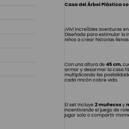
Casa del Árbol Plástica c
¡Viví increíbles aventuras en
Diseñada para estimular la im
niños a crear historias llena
Con una altura de
45 cm
, c
armar y desarmar la casa fác
multiplicando las posibilida
cada rincón cobre vida.
El set incluye
2 muñecos
y
incentivando el juego de role
jugar solo o compartir mome