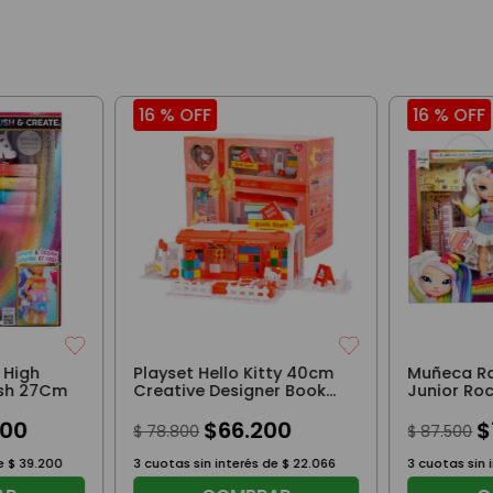
16 %
OFF
16 %
OFF
 High
Playset Hello Kitty 40cm
Muñeca R
ush 27Cm
Creative Designer Book
Junior Ro
Store
25Cm
00
$
66
.
200
$
$
78
.
800
$
87
.
500
de
$
39
.
200
3
cuotas sin interés de
$
22
.
066
3
cuotas sin 