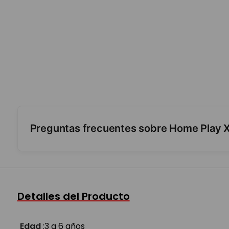
Preguntas frecuentes sobre Home Play X-
¿Qué tan grande es?
¿A partir de qué edad es?
Detalles del Producto
Edad
:
3 a 6 años