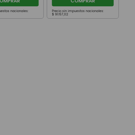
OMPRAR
COMPRAR
uestos nacionales:
Precio sin impuestos nacionales:
Prec
$
91
.
157
,
02
$
52
.