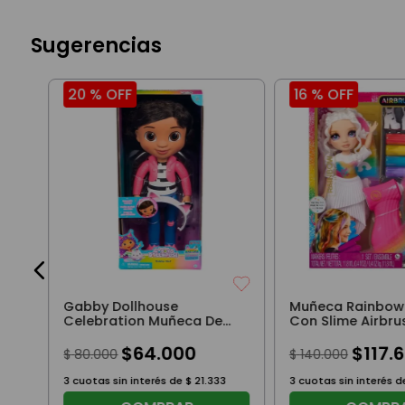
Sugerencias
20 %
OFF
16 %
OFF
Gabby Dollhouse
Muñeca Rainbow
Celebration Muñeca De
Con Slime Airbr
33 Cm
$
64
.
000
$
117
.
6
$
80
.
000
$
140
.
000
3
cuotas sin interés de
$
21
.
333
3
cuotas sin interés 