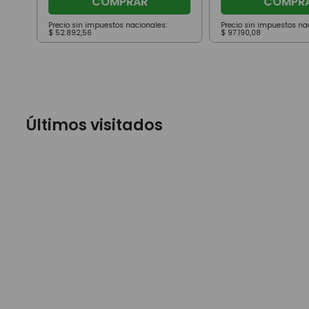
COMPRAR
COMPR
Precio sin impuestos nacionales:
Precio sin impuestos na
$
52
.
892
,
56
$
97
.
190
,
08
Últimos visitados