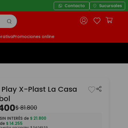
Contacto
3 cuotas sin interés a
Sucursales
rativa
Promociones online
Play X-Plast La Casa
bol
400
$
81
.
800
SIN INTERÉS de
$
21
.
800
 de
$
14
.
255
mpuestos nacionales:
$
54
.
049
,
59