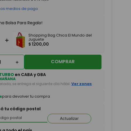
 los medios de pago
na Bolsa Para Regalo!
Shopping Bag Chica El Mundo del
＋
Juguete
$
1200
,
00
COMPRAR
＋
TURBO
en CABA y GBA
MAÑANA
feriado, se entrega el siguiente día hábil.
Ver zonas
s
para devolver tu compra
sá tu código postal
Actualizar