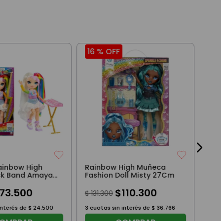
16 %
OFF
20
Muñ
Ha
$
8
3
cuo
ainbow High
Rainbow High Muñeca
ck Band Amaya
Fashion Doll Misty 27Cm
73
.
500
$
110
.
300
$
131
.
300
interés de
$
24
.
500
3
cuotas sin interés de
$
36
.
766