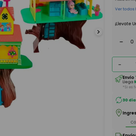
Ver todos
¡Llevate U
－
－
Envío
Llega
*Si es 
30 día
Ingre