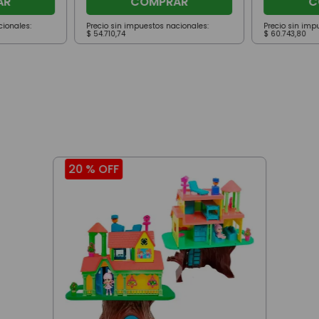
AR
COMPRAR
C
cionales:
Precio sin impuestos nacionales:
Precio sin imp
$
54
.
710
,
74
$
60
.
743
,
80
20 %
OFF