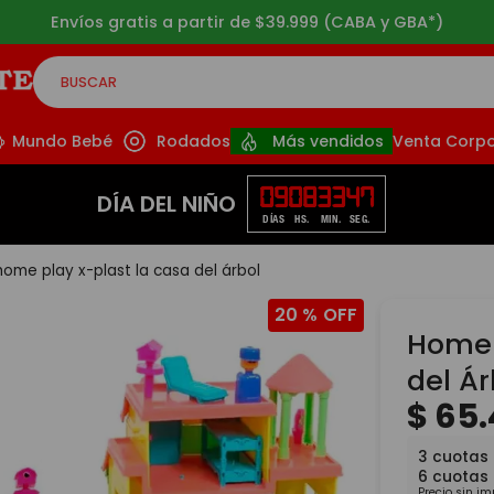
Envíos gratis a partir de $39.999 (CABA y GBA*)
BUSCAR
CADOS
Mundo Bebé
Rodados
Más vendidos
Venta Corpo
09
08
33
46
DÍA DEL NIÑO
DÍAS
HS.
MIN.
SEG.
home play x-plast la casa del árbol
20 %
Home 
del Ár
$
65
.
3
cuotas 
6
cuotas
Precio sin i