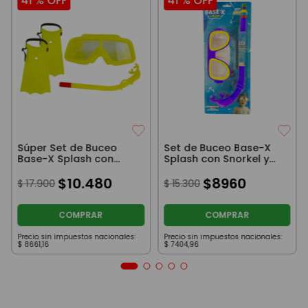
41 %
OFF
41 %
OFF
Súper Set de Buceo
Set de Buceo Base-X
Base-X Splash con
Splash con Snorkel y
Patas de Rana, Snorkel
Máscara Azul
y Máscara Amarillo
$
10
.
480
$
8960
$
17
.
900
$
15
.
300
COMPRAR
COMPRAR
Precio sin impuestos nacionales:
Precio sin impuestos nacionales:
$
8661
,
16
$
7404
,
96