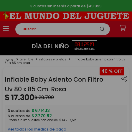
3 cuotas sin interés a partir de $49.999
Buscar
TÉRMINOS MÁS BUSCADOS
08
11
25
16
DÍA DEL NIÑO
DÍAS
HS.
MIN.
SEG.
1
.
rompecabezas
aire libre
inflables y piletas
inflable baby asiento con filtro uv
2
.
lego
80 x 85 cm. rosa
40 %
3
.
peluche
Inflable Baby Asiento Con Filtro
4
.
monopatin
Uv 80 x 85 Cm. Rosa
5
.
toy story
$
17
.
300
$
28
.
700
$
6714
,
13
3
cuotas de
$
3770
,
82
6
cuotas de
Precio sin impuestos nacionales:
$
14
.
297
,
52
Ver todos los medios de pago