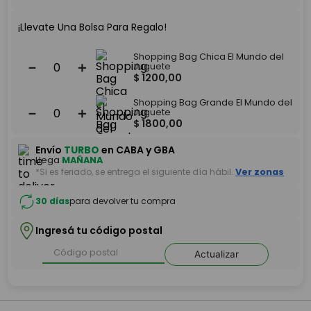
¡Llevate Una Bolsa Para Regalo!
Shopping Bag Chica El Mundo del
－
＋
Juguete
$
1200
,
00
Shopping Bag Grande El Mundo del
－
＋
Juguete
$
1800
,
00
Envío
TURBO
en CABA y GBA
Llega
MAÑANA
*Si es feriado, se entrega el siguiente día hábil.
Ver zonas
30 días
para devolver tu compra
Ingresá tu código postal
Actualizar