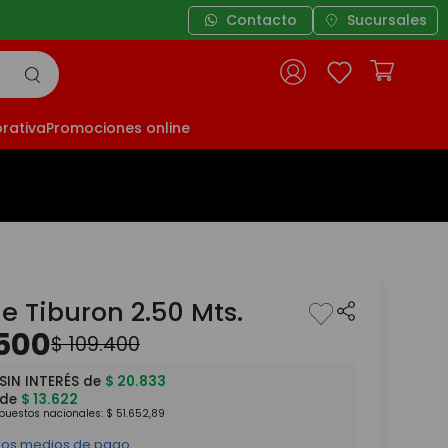
Contacto
Sucursales
rativa
Promociones online
le Tiburon 2.50 Mts.
500
$
109
.
400
SIN INTERÉS de
$
20
.
833
 de
$
13
.
622
mpuestos nacionales:
$
51
.
652
,
89
 los medios de pago