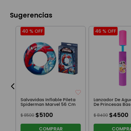
Sugerencias
40 %
OFF
46 %
OFF
os
Salvavidas Inflable Pileta
Lanzador De Agu
Spiderman Marvel 56 Cm
De Princesas Bas
$
5100
$
4500
$
8500
$
8400
COMPRAR
COMPR