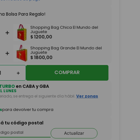
na Bolsa Para Regalo!
Shopping Bag Chica El Mundo del
＋
Juguete
$
1200
,
00
Shopping Bag Grande El Mundo del
＋
Juguete
$
1800
,
00
COMPRAR
＋
TURBO
en CABA y GBA
EL LUNES
feriado, se entrega el siguiente día hábil.
Ver zonas
s
para devolver tu compra
sá tu código postal
Actualizar