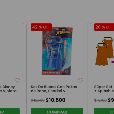
42 %
OFF
28 %
OFF
a Disney
Set De Buceo Con Patas
Súper Set
e Violeta
de Rana, Snorkel y
X Splash 
Máscara Spiderman Azul
Rana, Sno
$
10
.
800
Naranja
$
$
18
.
500
$
13
.
100
AR
COMPRAR
C