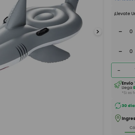
¡Llevate U
－
－
－
Envío
Llega
*Si es 
30 día
Ingre