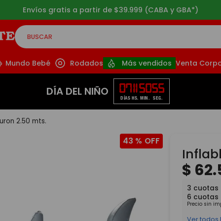
Envíos gratis a partir de $39.999 (CABA y GBA*)
BUSCAR
CADOS
Mundo Bebé
Rodados
Más vendidos
Venta Corpo
07
11
50
55
DÍA DEL NIÑO
DÍAS
HS.
MIN.
SEG.
buron 2.50 mts.
43 %
Inflab
$
62
.
3
cuotas 
6
cuotas
Precio sin i
Ver todos