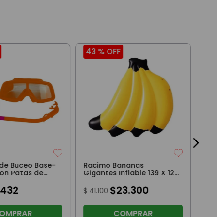
43 %
OFF
36
Pil
Fam
$
11
3
cuo
 de Buceo Base-
Racimo Bananas
con Patas de
Gigantes Inflable 139 X 129
rkel y Máscara
Cm
9432
$
23
.
300
$
41
.
100
OMPRAR
COMPRAR