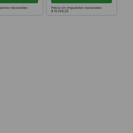
uestos nacionales:
Precio sin impuestos nacionales:
Prec
$
19
.
256
,
20
$
59
.