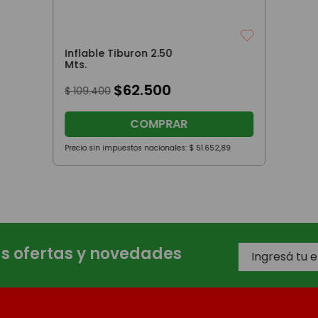
Inflable Tiburon 2.50
Mts.
$
62
.
500
$
109
.
400
COMPRAR
Precio sin impuestos nacionales:
$
51
.
652
,
89
as ofertas y novedades