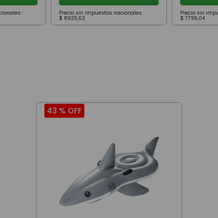
cionales:
Precio sin impuestos nacionales:
Precio sin imp
$
8925
,
62
$
7795
,
04
43 %
OFF