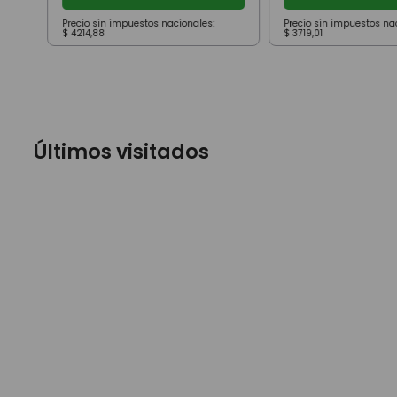
Precio sin impuestos nacionales:
Precio sin impuestos na
$
4214
,
88
$
3719
,
01
Últimos visitados