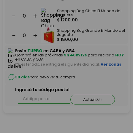
Shopping Bag Chica El Mundo del
－
＋
Juguete
$
1200
,
00
Shopping Bag Grande El Mundo del
－
＋
Juguete
$
1800
,
00
Envío
TURBO
en CABA y GBA
Comprá en las próximas
9h 46m 12s
para recibirlo
HOY
en CABA y GBA.
*Si es feriado, se entrega el siguiente día hábil.
Ver zonas
30 días
para devolver tu compra
Ingresá tu código postal
Actualizar