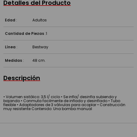
Detalles del Producto
Edad
:
Adultos
Cantidad de Piezas
:
1
Línea
:
Bestway
Medidas
:
48 cm.
Descripción
• Volumen sistólico: 3,5 l/ ciclo • Se infla/ desinfla subiendo y
bajando • Conmuta facilmente de inflado y desinflado • Tubo
flexible • Adaptadores de 3 válvulas para acoplar • Construcción
muy resistente Contenido: Una bomba manual