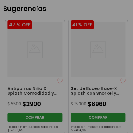
Sugerencias
47 %
OFF
41 %
OFF
Antiparras Niño X
Set de Buceo Base-X
Splash Comodidad y
Splash con Snorkel y
Protección Azul
Máscara Amarillo
$
2900
$
8960
$
5500
$
15
.
300
COMPRAR
COMPRAR
Precio sin impuestos nacionales:
Precio sin impuestos nacionales:
$
2396
,
69
$
7404
,
96