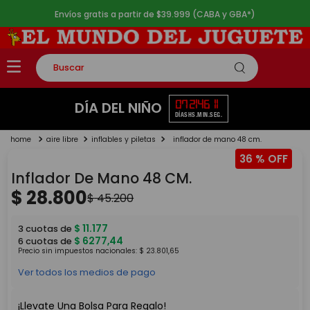
Envíos gratis a partir de $39.999 (CABA y GBA*)
Buscar
TÉRMINOS MÁS BUSCADOS
07
21
46
11
DÍA DEL NIÑO
DÍAS
HS.
MIN.
SEG.
1
.
rompecabezas
aire libre
inflables y piletas
inflador de mano 48 cm.
2
.
lego
36 %
3
.
peluche
Inflador De Mano 48 CM.
4
.
monopatin
$
28
.
800
$
45
.
200
5
.
toy story
$
11
.
177
3
cuotas de
$
6277
,
44
6
cuotas de
Precio sin impuestos nacionales:
$
23
.
801
,
65
Ver todos los medios de pago
¡Llevate Una Bolsa Para Regalo!