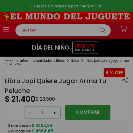
3 cuotas sin interés a partir de $49.999
Buscar
TÉRMINOS MÁS BUSCADOS
08
01
15
39
DÍA DEL NIÑO
DÍAS
HS.
MIN.
SEG.
1
.
rompecabezas
artes, manualidades y libros
libros
libro jopi quiere jugar arma
2
.
lego
tu peluche
9 %
3
.
peluche
Libro Jopi Quiere Jugar Arma Tu
4
.
monopatin
Peluche
5
.
toy story
$
21
.
400
$
23
.
500
COMPRAR
－
＋
$
8305
,
34
3
cuotas de
$
4664
,
48
6
cuotas de