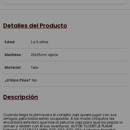
Detalles del Producto
Edad
:
1 a 3 años
Medidas
:
23x25cm aprox
Material
:
Tela
¿Utiliza Pilas?
:
No
Descripción
Cuando llega la primavera el conejito Jopi quiere jugar con sus
amigos, pero todos están ocupados. A los maás chiquitos les
encantará este libro que trae al peluche Jopi para que los papás lo
armen y relaten con él sus aventuras. AUTOR: FLOORTJE PLAUM
Editorial: CATAPULTA ISBN: 978-987-637-282-4 Idioma: Español