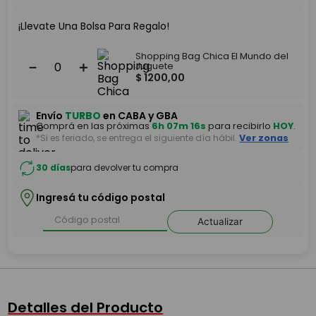
¡Llevate Una Bolsa Para Regalo!
Shopping Bag Chica El Mundo del
－
＋
Juguete
$
1200
,
00
Envío
TURBO
en CABA y GBA
Comprá en las próximas
6h 07m 16s
para recibirlo
HOY
.
*Si es feriado, se entrega el siguiente día hábil.
Ver zonas
30 días
para devolver tu compra
Ingresá tu código postal
Actualizar
Detalles del Producto