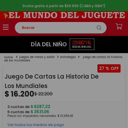
Envíos gratis a partir de $39.999 (CABA y GBA*)
Buscar
TÉRMINOS MÁS BUSCADOS
09
18
07
16
DÍA DEL NIÑO
DÍAS
HS.
MIN.
SEG.
1
.
rompecabezas
juegos de mesa y salón
estrategia
juego de cartas la historia
2
.
lego
de los mundiales
27 %
3
.
peluche
Juego De Cartas La Historia De
4
.
monopatin
Los Mundiales
5
.
toy story
$
16
.
200
$
22
.
200
$
6287
,
22
3
cuotas de
$
3531
,
06
6
cuotas de
Precio sin impuestos nacionales:
$
13
.
388
,
43
Ver todos los medios de pago