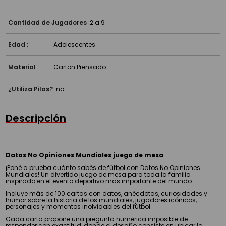
Cantidad de Jugadores
:
2 a 9
Edad
:
Adolescentes
Material
:
Carton Prensado
¿Utiliza Pilas?
:
no
Descripción
Datos No Opiniones Mundiales juego de mesa
¡Poné a prueba cuánto sabés de fútbol con Datos No Opiniones
Mundiales! Un divertido juego de mesa para toda la familia
inspirado en el evento deportivo más importante del mundo.
Incluye más de 100 cartas con datos, anécdotas, curiosidades y
humor sobre la historia de los mundiales, jugadores icónicos,
personajes y momentos inolvidables del fútbol.
Cada carta propone una pregunta numérica imposible de
responder con exactitud, donde el desafío consiste en ubicar la