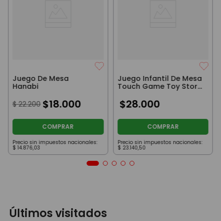
Juego De Mesa
Juego Infantil De Mesa
Hanabi
Touch Game Toy Story
Buzz
$
18
.
000
$
28
.
000
$
22
.
200
COMPRAR
COMPRAR
Precio sin impuestos nacionales:
Precio sin impuestos nacionales:
$
14
.
876
,
03
$
23
.
140
,
50
Últimos visitados