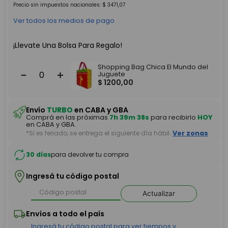
Precio sin impuestos nacionales:
$
3471
,
07
Ver todos los medios de pago
¡Llevate Una Bolsa Para Regalo!
Shopping Bag Chica El Mundo del
－
＋
Juguete
$
1200
,
00
Envío
TURBO
en CABA y GBA
Comprá en las próximas
7h 39m 37s
para recibirlo
HOY
en CABA y GBA.
*Si es feriado, se entrega el siguiente día hábil.
Ver zonas
30 días
para devolver tu compra
Ingresá tu código postal
Actualizar