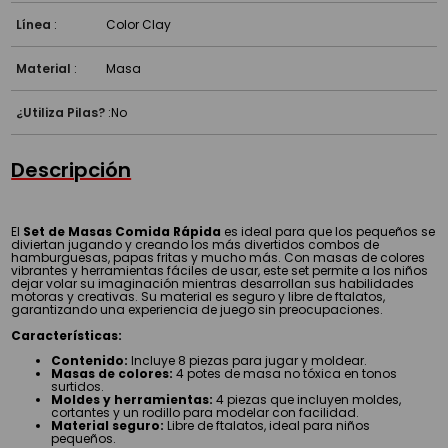
Línea
:
Color Clay
Material
:
Masa
¿Utiliza Pilas?
:
No
Descripción
El
Set de Masas Comida Rápida
es ideal para que los pequeños se
diviertan jugando y creando los más divertidos combos de
hamburguesas, papas fritas y mucho más. Con masas de colores
vibrantes y herramientas fáciles de usar, este set permite a los niños
dejar volar su imaginación mientras desarrollan sus habilidades
motoras y creativas. Su material es seguro y libre de ftalatos,
garantizando una experiencia de juego sin preocupaciones.
Características:
Contenido:
Incluye 8 piezas para jugar y moldear.
Masas de colores:
4 potes de masa no tóxica en tonos
surtidos.
Moldes y herramientas:
4 piezas que incluyen moldes,
cortantes y un rodillo para modelar con facilidad.
Material seguro:
Libre de ftalatos, ideal para niños
pequeños.