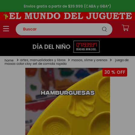
Envíos gratis a partir de $39.999 (CABA y GBA*)
Buscar
TÉRMINOS MÁS BUSCADOS
07
19
39
36
DÍA DEL NIÑO
DÍAS
HS.
MIN.
SEG.
1
.
rompecabezas
artes, manualidades y libros
masas, slime y arenas
juego de
2
.
lego
masas color clay set de comida rapida
30 %
3
.
peluche
4
.
monopatin
5
.
toy story