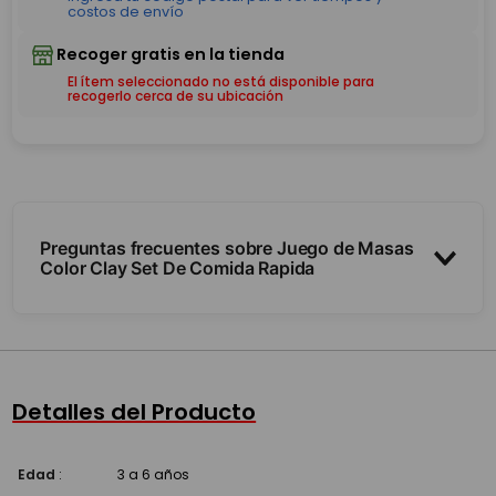
El ítem seleccionado no está disponible para
recogerlo cerca de su ubicación
Preguntas frecuentes sobre Juego de Masas
Color Clay Set De Comida Rapida
¿Qué incluye?
¿La masa es segura?
Detalles del Producto
¿La masa se seca?
Edad
:
3 a 6 años