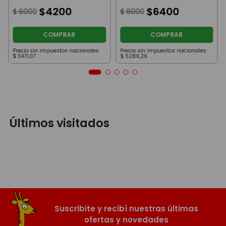
It
$
4200
$
6400
$
6000
$
8000
COMPRAR
COMPRAR
Precio sin impuestos nacionales:
Precio sin impuestos nacionales:
$
3471
,
07
$
5289
,
26
Últimos visitados
Suscribite y recibí nuestras últimas
ofertas y novedades